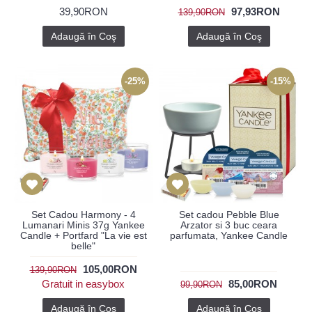
39,90RON
97,93RON
139,90RON
Adaugă în Coş
Adaugă în Coş
-25%
-15%
Set Cadou Harmony - 4
Set cadou Pebble Blue
Lumanari Minis 37g Yankee
Arzator si 3 buc ceara
Candle + Portfard "La vie est
parfumata, Yankee Candle
belle"
105,00RON
139,90RON
Gratuit in easybox
85,00RON
99,90RON
Adaugă în Coş
Adaugă în Coş