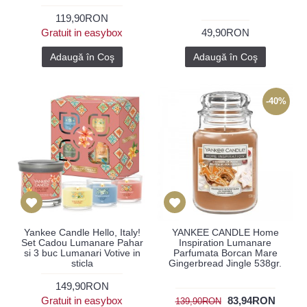
119,90RON
Gratuit in easybox
49,90RON
Adaugă în Coş
Adaugă în Coş
-40%
Yankee Candle Hello, Italy!
YANKEE CANDLE Home
Set Cadou Lumanare Pahar
Inspiration Lumanare
si 3 buc Lumanari Votive in
Parfumata Borcan Mare
sticla
Gingerbread Jingle 538gr.
149,90RON
Gratuit in easybox
83,94RON
139,90RON