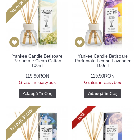
Nu este in stoc
Yankee Candle Betisoare
Yankee Candle Betisoare
Parfumate Clean Cotton
Parfumate Lemon Lavender
100ml
100ml
119,90RON
119,90RON
Gratuit in easybox
Gratuit in easybox
Adaugă în Coş
Adaugă în Coş
Nu este in stoc