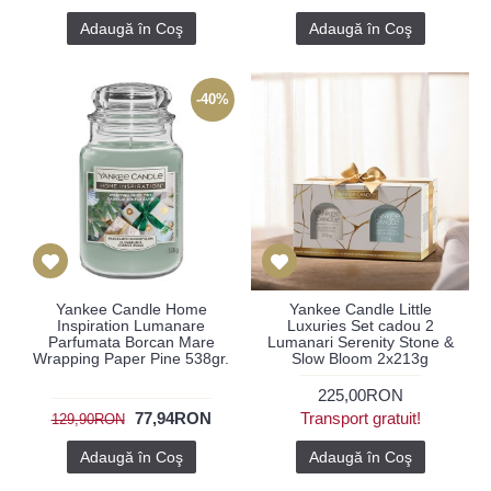
Adaugă în Coş
Adaugă în Coş
-40%
Yankee Candle Home
Yankee Candle Little
Inspiration Lumanare
Luxuries Set cadou 2
Parfumata Borcan Mare
Lumanari Serenity Stone &
Wrapping Paper Pine 538gr.
Slow Bloom 2x213g
225,00RON
77,94RON
Transport gratuit!
129,90RON
Adaugă în Coş
Adaugă în Coş