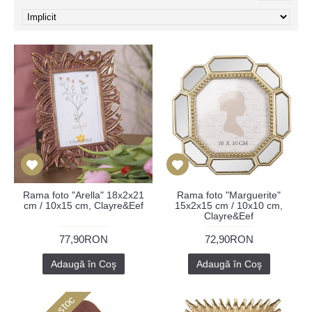
Rama foto "Arella" 18x2x21
Rama foto "Marguerite"
cm / 10x15 cm, Clayre&Eef
15x2x15 cm / 10x10 cm,
Clayre&Eef
77,90RON
72,90RON
Adaugă în Coş
Adaugă în Coş