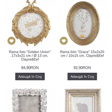
Rama foto "Golden Union"
Rama foto "Grace" 15x2x20
17x3x21 cm / Ø 13 cm,
cm / 10x15 cm, Clayre&Eef
Clayre&Eef
84,90RON
92,90RON
Adaugă în Coş
Adaugă în Coş