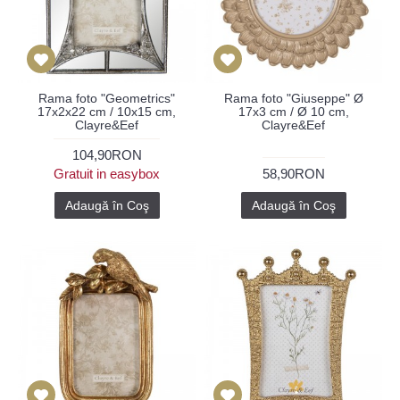
Rama foto "Geometrics"
Rama foto "Giuseppe" Ø
17x2x22 cm / 10x15 cm,
17x3 cm / Ø 10 cm,
Clayre&Eef
Clayre&Eef
104,90RON
Gratuit in easybox
58,90RON
Adaugă în Coş
Adaugă în Coş