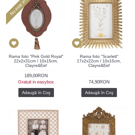
Nu este in stoc
Rama foto "Pink Gold Royal"
Rama foto "Scarlett"
22x2x31cm / 10x15cm,
17x2x22cm / 10x15cm,
Clayre&Eef
Clayre&Eef
189,00RON
Gratuit in easybox
74,90RON
Adaugă în Coş
Adaugă în Coş