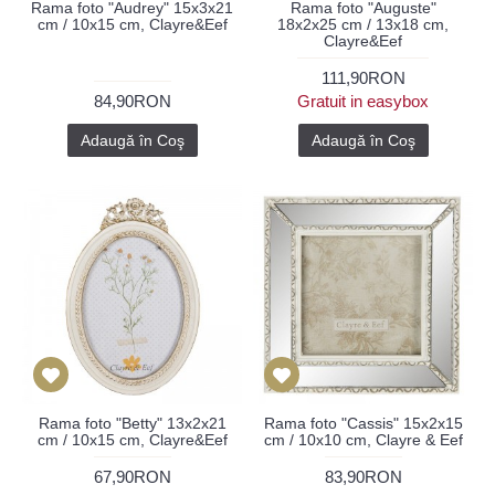
Rama foto "Audrey" 15x3x21
Rama foto "Auguste"
cm / 10x15 cm, Clayre&Eef
18x2x25 cm / 13x18 cm,
Clayre&Eef
111,90RON
84,90RON
Gratuit in easybox
Adaugă în Coş
Adaugă în Coş
Rama foto "Betty" 13x2x21
Rama foto "Cassis" 15x2x15
cm / 10x15 cm, Clayre&Eef
cm / 10x10 cm, Clayre & Eef
67,90RON
83,90RON