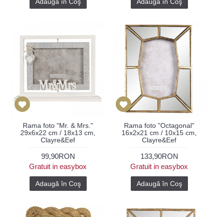
Adaugă în Coş
Adaugă în Coş
Rama foto "Mr. & Mrs."
Rama foto "Octagonal"
29x6x22 cm / 18x13 cm,
16x2x21 cm / 10x15 cm,
Clayre&Eef
Clayre&Eef
99,90RON
133,90RON
Gratuit in easybox
Gratuit in easybox
Adaugă în Coş
Adaugă în Coş