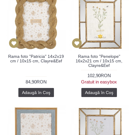
Rama foto "Patricia" 14x2x19
Rama foto "Penelope"
cm / 10x15 cm, Clayre&Eef
16x2x21 cm / 10x15 cm,
Clayre&Eef
102,90RON
84,90RON
Gratuit in easybox
Adaugă în Coş
Adaugă în Coş