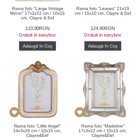
Rama foto "Large Vintage
Rama foto "Leaves" 21x19
Mirror" 17x2x22 cm / 10x15
cm / 15x10 cm, Clayre & Eef
cm, Clayre & Eef
133,90RON
124,90RON
Gratuit in easybox
Gratuit in easybox
Adaugă în Coş
Adaugă în Coş
Rama foto "Little Angel"
Rama foto "Madeline"
14x3x20 cm / 10x15 cm,
17x3x22 cm / 10x15 cm,
Clayre&Eef
Clayre&Eef