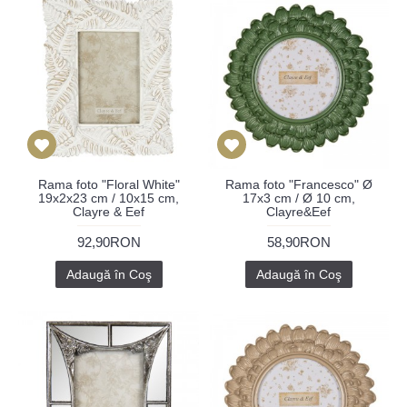
Rama foto "Floral White"
Rama foto "Francesco" Ø
19x2x23 cm / 10x15 cm,
17x3 cm / Ø 10 cm,
Clayre & Eef
Clayre&Eef
92,90RON
58,90RON
Adaugă în Coş
Adaugă în Coş