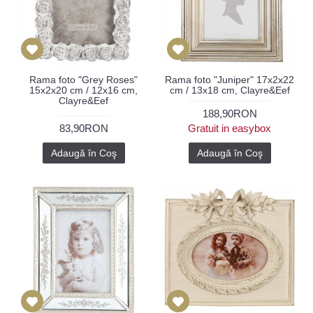
Rama foto "Grey Roses"
Rama foto "Juniper" 17x2x22
15x2x20 cm / 12x16 cm,
cm / 13x18 cm, Clayre&Eef
Clayre&Eef
188,90RON
83,90RON
Gratuit in easybox
Adaugă în Coş
Adaugă în Coş