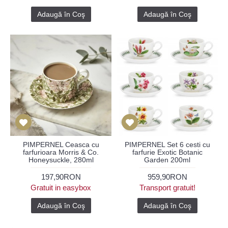
Adaugă în Coş
Adaugă în Coş
PIMPERNEL Ceasca cu
PIMPERNEL Set 6 cesti cu
farfurioara Morris & Co.
farfurie Exotic Botanic
Honeysuckle, 280ml
Garden 200ml
197,90RON
959,90RON
Gratuit in easybox
Transport gratuit!
Adaugă în Coş
Adaugă în Coş