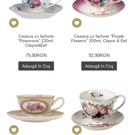
Ceasca cu farfurie
Ceasca cu farfurie "Purple
"Pioenroos" 220ml,
Flowers" 200ml, Clayre & Eef
Clayre&Eef
79,90RON
92,90RON
Adaugă în Coş
Adaugă în Coş