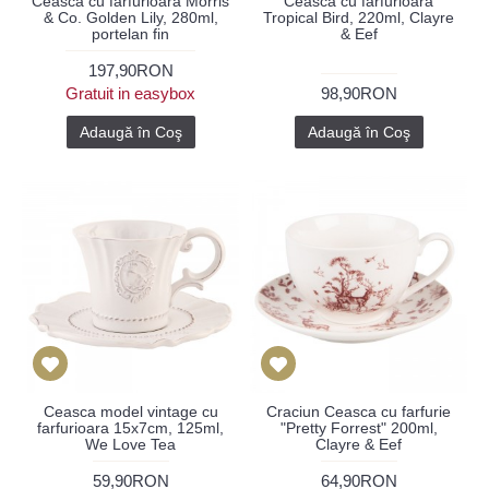
Ceasca cu farfurioara Morris
Ceasca cu farfurioara
& Co. Golden Lily, 280ml,
Tropical Bird, 220ml, Clayre
portelan fin
& Eef
197,90RON
Gratuit in easybox
98,90RON
Adaugă în Coş
Adaugă în Coş
Ceasca model vintage cu
Craciun Ceasca cu farfurie
farfurioara 15x7cm, 125ml,
"Pretty Forrest" 200ml,
We Love Tea
Clayre & Eef
59,90RON
64,90RON