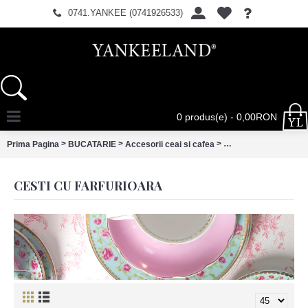
0741.YANKEE (0741926533)
0 produs(e) - 0,00RON
>
>
>
Prima Pagina
BUCATARIE
Accesorii ceai si cafea
Cesti cu farfurioara
CESTI CU FARFURIOARA