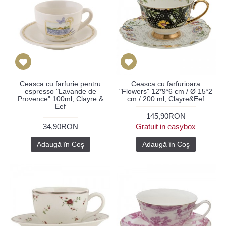
Ceasca cu farfurie pentru
Ceasca cu farfurioara
espresso "Lavande de
"Flowers" 12*9*6 cm / Ø 15*2
Provence" 100ml, Clayre &
cm / 200 ml, Clayre&Eef
Eef
145,90RON
34,90RON
Gratuit in easybox
Adaugă în Coş
Adaugă în Coş