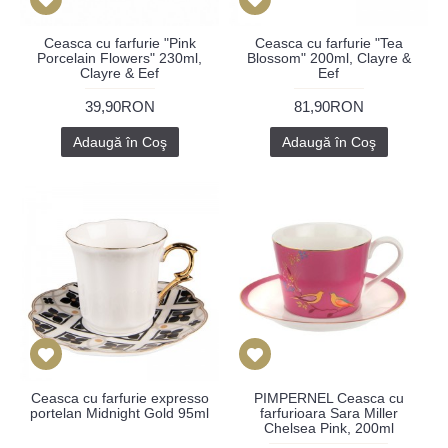
Ceasca cu farfurie "Pink
Ceasca cu farfurie "Tea
Porcelain Flowers" 230ml,
Blossom" 200ml, Clayre &
Clayre & Eef
Eef
39,90RON
81,90RON
Adaugă în Coş
Adaugă în Coş
Ceasca cu farfurie expresso
PIMPERNEL Ceasca cu
portelan Midnight Gold 95ml
farfurioara Sara Miller
Chelsea Pink, 200ml