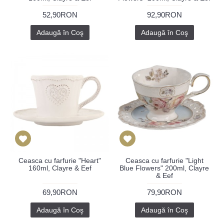
52,90RON
92,90RON
Adaugă în Coş
Adaugă în Coş
Ceasca cu farfurie "Heart"
Ceasca cu farfurie "Light
160ml, Clayre & Eef
Blue Flowers" 200ml, Clayre
& Eef
69,90RON
79,90RON
Adaugă în Coş
Adaugă în Coş