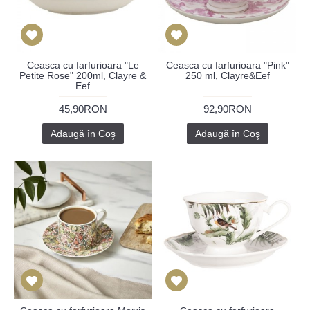
Ceasca cu farfurioara "Le
Ceasca cu farfurioara "Pink"
Petite Rose" 200ml, Clayre &
250 ml, Clayre&Eef
Eef
45,90RON
92,90RON
Adaugă în Coş
Adaugă în Coş