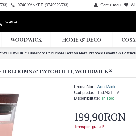
533)
0746.YANKEE (0746926533)
Contul meu
Wis
WOODWICK
HOME & DECO
COSM
>
>
WOODWICK
Lumanare Parfumata Borcan Mare Pressed Blooms & Patchou
SED BLOOMS & PATCHOULI, WOODWICK®
Producător:
WoodWick
Cod produs:
1632431E-M
Disponibilitate:
In stoc
199,90RON
Transport gratuit!