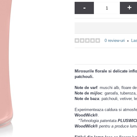
-
+
0 review-uri
Las
•
Mirosurile florale si delicate inf
patchouli.
Note de varf
: muschi alb, floare de
Note de mijloc
: garoafa, tuberoza,
Note de baza
: patchouli, vetiver, 
Experimenteaza caldura si atmosfer
WoodWick®
.
*Tehnologia
patentata
PLUSWIC
WoodWick®
pentru a produce luman