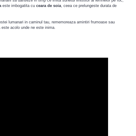
anarii sa danseze in timp ce imita sunetul linistitor al lemnelor pe foc,
a
este imbogatita cu
ceara de soia
, ceea ce prelungeste durata de
cestei lumanari in caminul tau, rememoreaza amintiri frumoase sau
 este acolo unde ne este inima.