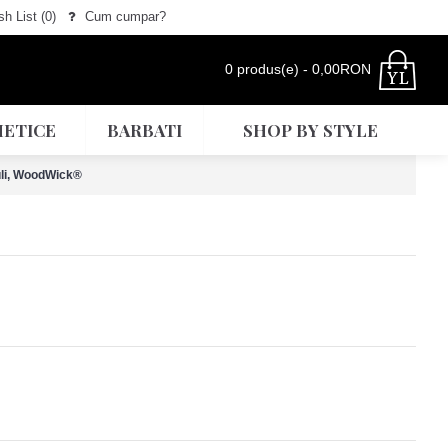
h List (
0
)
Cum cumpar?
0 produs(e) - 0,00RON
ETICE
BARBATI
SHOP BY STYLE
li, WoodWick®