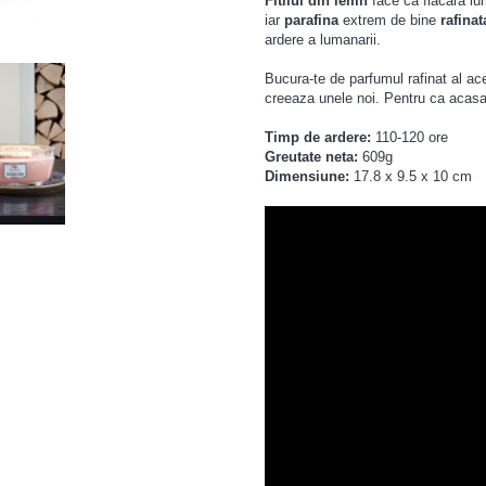
Fitilul
din lemn
face ca flacara lum
iar
parafina
extrem de bine
rafinat
ardere a lumanarii.
Bucura-te de parfumul rafinat al a
creeaza unele noi. Pentru ca acasa
Timp de ardere:
110-120 ore
Greutate neta:
609g
Dimensiune:
17.8 x 9.5 x 10 cm