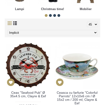
Lampi
Christmas time!
Mobilier
Ceas "Seafood Pub" Ø
Ceasca cu farfurie "Colorful
35x4.5 cm, Clayre & Eef
Parrots" 12x10x6 cm / Ø
15x2 cm / 200 ml, Clayre &
Eef