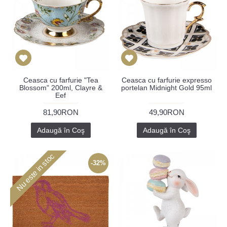
Ceasca cu farfurie "Tea
Ceasca cu farfurie expresso
Blossom" 200ml, Clayre &
portelan Midnight Gold 95ml
Eef
81,90RON
49,90RON
Adaugă în Coş
Adaugă în Coş
Nu este in stoc
-32%