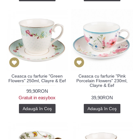
Ceasca cu farfurie "Green
Ceasca cu farfurie "Pink
Flowers" 250ml, Clayre & Eef
Porcelain Flowers" 230ml,
Clayre & Eef
99,90RON
Gratuit in easybox
39,90RON
Adaugă în Coş
Adaugă în Coş