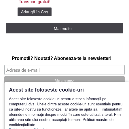
Transport gratuit!
Adaugă în Coş
Mai multe...
Promotii? Noutati? Aboneaza-te la newsletter!
Acest site foloseste cookie-uri
Povestea noastra
Acest site folosește cookie-uri pentru a stoca informații pe
computerul dvs. Unele dintre aceste cookie-uri sunt esențiale pentru
Cum cumpar?
ca site-ul nostru să funcționeze, iar altele ne ajută să îl îmbunătățim,
Termeni si conditii
oferindu-ne informații despre modul în care este utilizat site-ul. Prin
Politica de retur
utilizarea site-ului nostru, acceptați termenii Politicii noastre de
Contact
confidențialitate.
Inregistrare