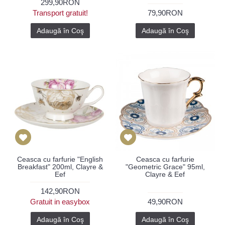
299,90RON
Transport gratuit!
79,90RON
Adaugă în Coş
Adaugă în Coş
Ceasca cu farfurie "English
Ceasca cu farfurie
Breakfast" 200ml, Clayre &
"Geometric Grace" 95ml,
Eef
Clayre & Eef
142,90RON
Gratuit in easybox
49,90RON
Adaugă în Coş
Adaugă în Coş