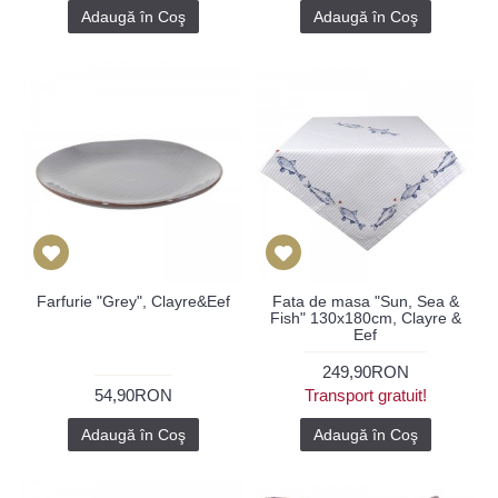
Adaugă în Coş
Adaugă în Coş
Farfurie "Grey", Clayre&Eef
Fata de masa "Sun, Sea &
Fish" 130x180cm, Clayre &
Eef
249,90RON
54,90RON
Transport gratuit!
Adaugă în Coş
Adaugă în Coş