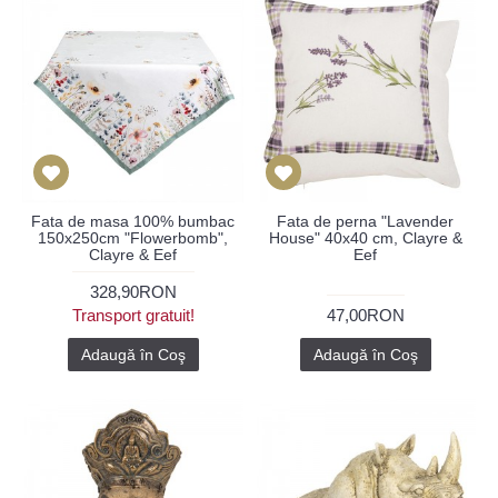
Fata de masa 100% bumbac
Fata de perna "Lavender
150x250cm "Flowerbomb",
House" 40x40 cm, Clayre &
Clayre & Eef
Eef
328,90RON
Transport gratuit!
47,00RON
Adaugă în Coş
Adaugă în Coş