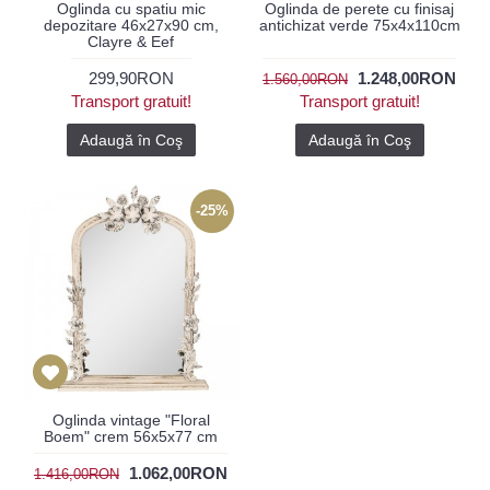
Oglinda cu spatiu mic
Oglinda de perete cu finisaj
depozitare 46x27x90 cm,
antichizat verde 75x4x110cm
Clayre & Eef
299,90RON
1.248,00RON
1.560,00RON
Transport gratuit!
Transport gratuit!
Adaugă în Coş
Adaugă în Coş
-25%
Oglinda vintage "Floral
Boem" crem 56x5x77 cm
1.062,00RON
1.416,00RON