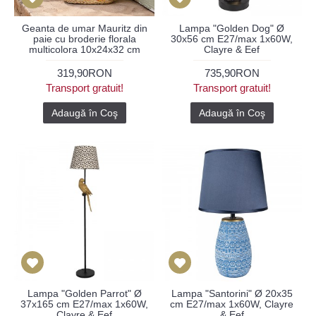
Geanta de umar Mauritz din
Lampa "Golden Dog" Ø
paie cu broderie florala
30x56 cm E27/max 1x60W,
multicolora 10x24x32 cm
Clayre & Eef
319,90RON
735,90RON
Transport gratuit!
Transport gratuit!
Adaugă în Coş
Adaugă în Coş
Lampa "Golden Parrot" Ø
Lampa "Santorini" Ø 20x35
37x165 cm E27/max 1x60W,
cm E27/max 1x60W, Clayre
Clayre & Eef
& Eef