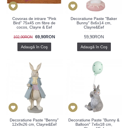
Covoras de intrare "Pink
Decoratiune Paste "Baker
Bird" 75x45 cm fibre de
Bunny" 8x6x14 cm,
cocos, Clayre & Eef
Clayre&Eef
69,90RON
59,90RON
102,90RON
Adaugă în Coş
Adaugă în Coş
Decoratiune Paste "Benny"
Decoratiune Paste "Bunny &
12x9x26 cm, Clayre&Eef
Balloon" 7x6x18 cm,