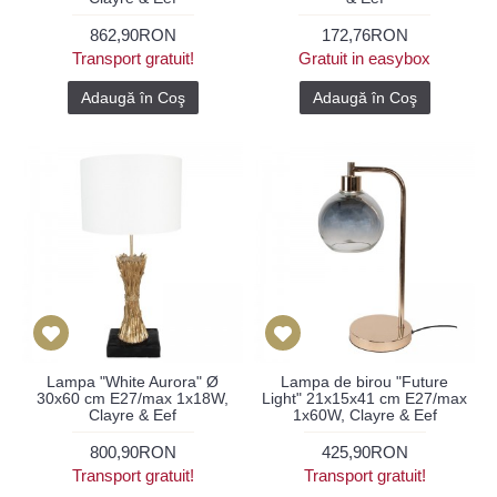
862,90RON
172,76RON
Transport gratuit!
Gratuit in easybox
Adaugă în Coş
Adaugă în Coş
Lampa "White Aurora" Ø
Lampa de birou "Future
30x60 cm E27/max 1x18W,
Light" 21x15x41 cm E27/max
Clayre & Eef
1x60W, Clayre & Eef
800,90RON
425,90RON
Transport gratuit!
Transport gratuit!