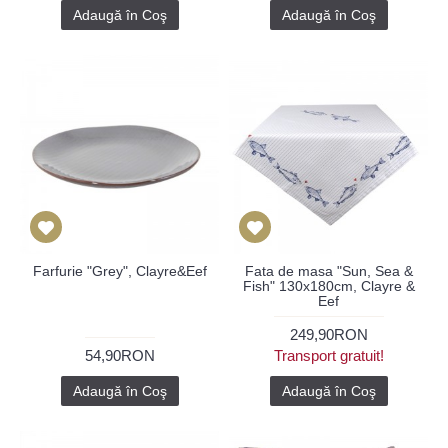
Adaugă în Coş
Adaugă în Coş
Farfurie "Grey", Clayre&Eef
Fata de masa "Sun, Sea &
Fish" 130x180cm, Clayre &
Eef
249,90RON
54,90RON
Transport gratuit!
Adaugă în Coş
Adaugă în Coş