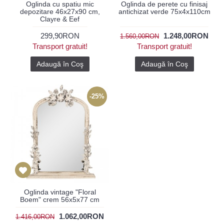
Oglinda cu spatiu mic
Oglinda de perete cu finisaj
depozitare 46x27x90 cm,
antichizat verde 75x4x110cm
Clayre & Eef
299,90RON
1.248,00RON
1.560,00RON
Transport gratuit!
Transport gratuit!
Adaugă în Coş
Adaugă în Coş
-25%
Oglinda vintage "Floral
Boem" crem 56x5x77 cm
1.062,00RON
1.416,00RON