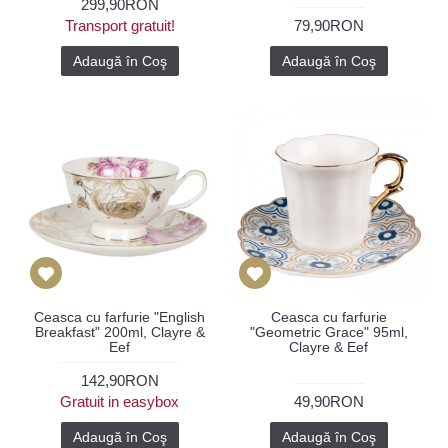
299,90RON
Transport gratuit!
79,90RON
Adaugă în Coş
Adaugă în Coş
Ceasca cu farfurie "English
Ceasca cu farfurie
Breakfast" 200ml, Clayre &
"Geometric Grace" 95ml,
Eef
Clayre & Eef
142,90RON
Gratuit in easybox
49,90RON
Adaugă în Coş
Adaugă în Coş