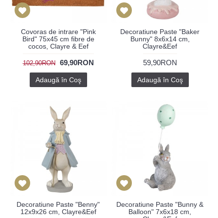
Covoras de intrare "Pink
Decoratiune Paste "Baker
Bird" 75x45 cm fibre de
Bunny" 8x6x14 cm,
cocos, Clayre & Eef
Clayre&Eef
69,90RON
59,90RON
102,90RON
Adaugă în Coş
Adaugă în Coş
Decoratiune Paste "Benny"
Decoratiune Paste "Bunny &
12x9x26 cm, Clayre&Eef
Balloon" 7x6x18 cm,