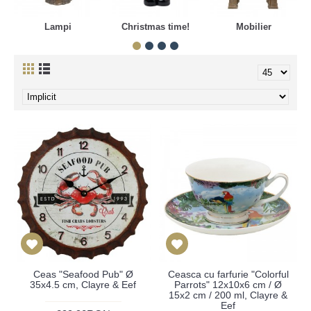
Lampi
Christmas time!
Mobilier
Ceas "Seafood Pub" Ø
Ceasca cu farfurie "Colorful
35x4.5 cm, Clayre & Eef
Parrots" 12x10x6 cm / Ø
15x2 cm / 200 ml, Clayre &
Eef