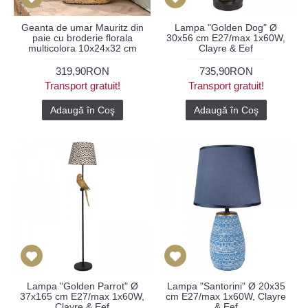
Geanta de umar Mauritz din
Lampa "Golden Dog" Ø
paie cu broderie florala
30x56 cm E27/max 1x60W,
multicolora 10x24x32 cm
Clayre & Eef
319,90RON
735,90RON
Transport gratuit!
Transport gratuit!
Adaugă în Coş
Adaugă în Coş
Lampa "Golden Parrot" Ø
Lampa "Santorini" Ø 20x35
37x165 cm E27/max 1x60W,
cm E27/max 1x60W, Clayre
Clayre & Eef
& Eef