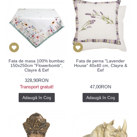
Fata de masa 100% bumbac
Fata de perna "Lavender
150x250cm "Flowerbomb",
House" 40x40 cm, Clayre &
Clayre & Eef
Eef
328,90RON
Transport gratuit!
47,00RON
Adaugă în Coş
Adaugă în Coş