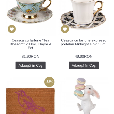
Ceasca cu farfurie "Tea
Ceasca cu farfurie expresso
Blossom" 200ml, Clayre &
portelan Midnight Gold 95ml
Eef
81,90RON
49,90RON
Adaugă în Coş
Adaugă în Coş
-32%