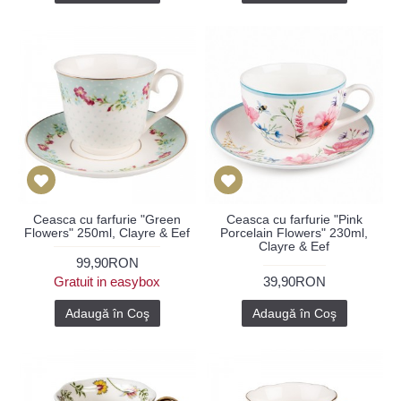
Ceasca cu farfurie "Green
Ceasca cu farfurie "Pink
Flowers" 250ml, Clayre & Eef
Porcelain Flowers" 230ml,
Clayre & Eef
99,90RON
Gratuit in easybox
39,90RON
Adaugă în Coş
Adaugă în Coş