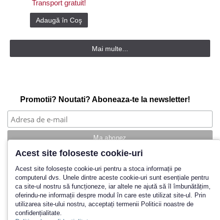
Transport gratuit!
Adaugă în Coş
Mai multe...
Promotii? Noutati? Aboneaza-te la newsletter!
Acest site foloseste cookie-uri
Povestea noastra
Acest site folosește cookie-uri pentru a stoca informații pe
computerul dvs. Unele dintre aceste cookie-uri sunt esențiale pentru
Cum cumpar?
ca site-ul nostru să funcționeze, iar altele ne ajută să îl îmbunătățim,
Termeni si conditii
oferindu-ne informații despre modul în care este utilizat site-ul. Prin
Politica de retur
utilizarea site-ului nostru, acceptați termenii Politicii noastre de
Contact
confidențialitate.
Inregistrare