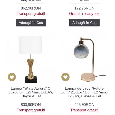
862,90RON
172,76RON
Transport gratuit!
Gratuit in easybox
Adaugă în Coş
Adaugă în Coş
Lampa "White Aurora" Ø
Lampa de birou "Future
30x60 cm E27/max 1x18W,
Light" 21x15x41 cm E27/max
Clayre & Eef
1x60W, Clayre & Eef
800,90RON
425,90RON
Transport gratuit!
Transport gratuit!