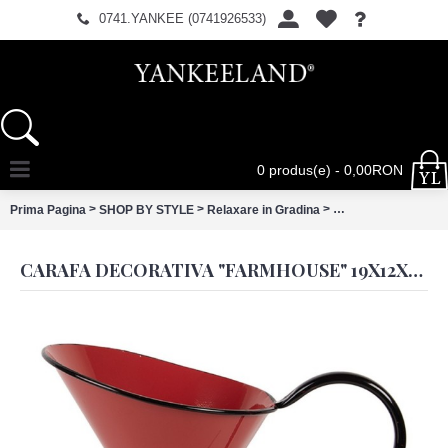
0741.YANKEE (0741926533)
0 produs(e) - 0,00RON
>
>
>
Prima Pagina
SHOP BY STYLE
Relaxare in Gradina
Carafa decorativa 
CARAFA DECORATIVA "FARMHOUSE" 19X12X18 CM, CLAYRE&EEF