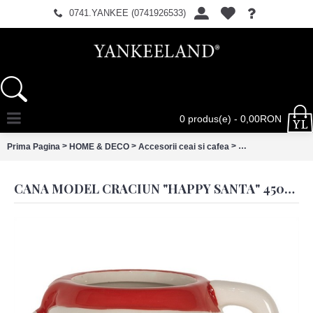
0741.YANKEE (0741926533)
0 produs(e) - 0,00RON
>
>
>
Prima Pagina
HOME & DECO
Accesorii ceai si cafea
Cana model Craciu
CANA MODEL CRACIUN "HAPPY SANTA" 450ML, CLAYRE & EEF