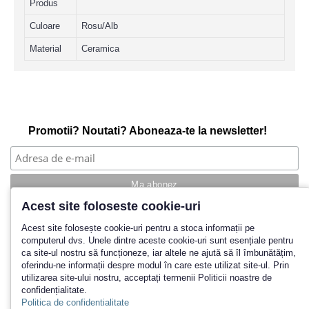
Produs
Culoare
Rosu/Alb
Material
Ceramica
Promotii? Noutati? Aboneaza-te la newsletter!
Acest site foloseste cookie-uri
Povestea noastra
Acest site folosește cookie-uri pentru a stoca informații pe
computerul dvs. Unele dintre aceste cookie-uri sunt esențiale pentru
Cum cumpar?
ca site-ul nostru să funcționeze, iar altele ne ajută să îl îmbunătățim,
Termeni si conditii
oferindu-ne informații despre modul în care este utilizat site-ul. Prin
Politica de retur
utilizarea site-ului nostru, acceptați termenii Politicii noastre de
Contact
confidențialitate.
Inregistrare
Politica de confidentialitate