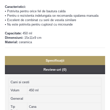
Caracteristici:
• Potrivita pentru orice fel de bautura calda
• Pentru o rezistenta indelungata se recomanda spalarea manuala
• Excelent de combinat cu serii de vesela similare
•
Nu este potrivita pentru cuptorul cu microunde
Capacitate:
450
ml
Dimensiuni:
15x11x9 cm
Material:
ceramica
Specificaţii
Review-uri (0)
Cani si cesti
Volum
450 ml
General
Tip
Cana