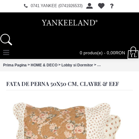
0741.YANKEE (0741926533)
0 produs(e) - 0,00RON
>
>
>
Prima Pagina
HOME & DECO
Lobby si Dormitor
Fata de perna 50x50 cm
FATA DE PERNA 50X50 CM, CLAYRE & EEF