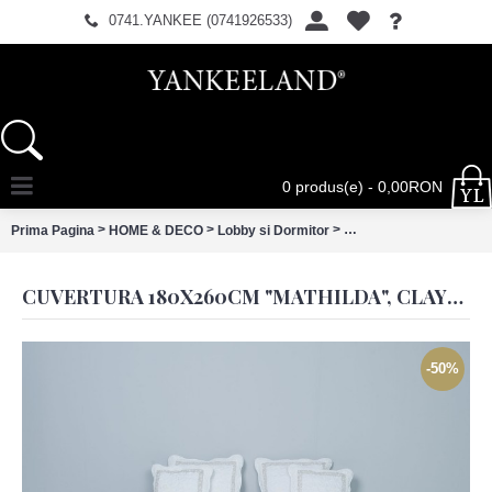
0741.YANKEE (0741926533)
0 produs(e) - 0,00RON
>
>
>
Prima Pagina
HOME & DECO
Lobby si Dormitor
Cuvertura 180x260cm "M
CUVERTURA 180X260CM "MATHILDA", CLAYRE & EEF
-50%