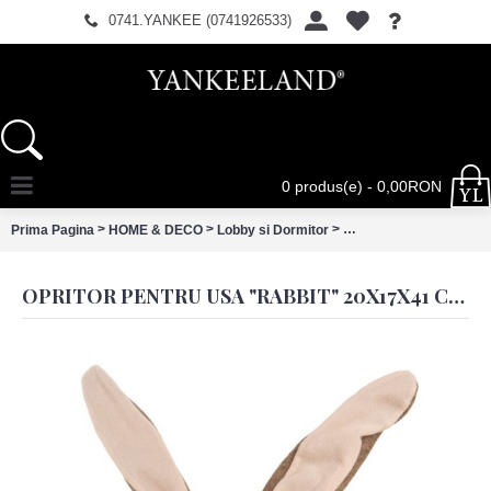
0741.YANKEE (0741926533)
0 produs(e) - 0,00RON
>
>
>
Prima Pagina
HOME & DECO
Lobby si Dormitor
Opritor pentru usa "Ra
OPRITOR PENTRU USA "RABBIT" 20X17X41 CM, CLAYRE & EEF