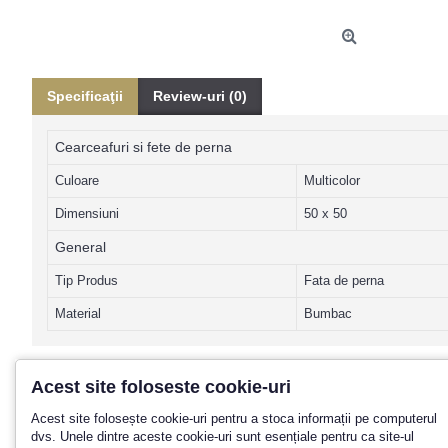
Specificaţii
Review-uri (0)
Cearceafuri si fete de perna
Culoare
Multicolor
Dimensiuni
50 x 50
General
Tip Produs
Fata de perna
Material
Bumbac
Acest site foloseste cookie-uri
Acest site folosește cookie-uri pentru a stoca informații pe computerul
Promotii? Noutati? Aboneaza-te la n
dvs. Unele dintre aceste cookie-uri sunt esențiale pentru ca site-ul