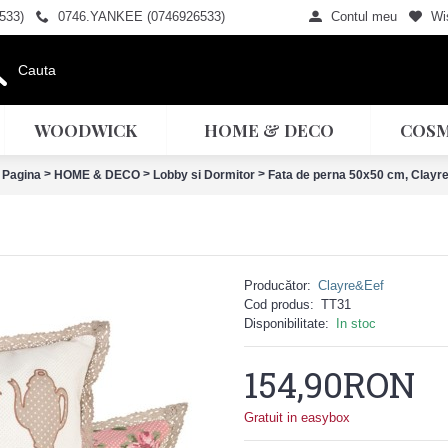
533)
0746.YANKEE (0746926533)
Contul meu
Wis
WOODWICK
HOME & DECO
COSM
>
>
>
 Pagina
HOME & DECO
Lobby si Dormitor
Fata de perna 50x50 cm, Clayre
Producător:
Clayre&Eef
Cod produs:
TT31
Disponibilitate:
In stoc
154,90RON
Gratuit in easybox