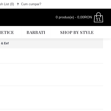
h List (
0
)
Cum cumpar?
0 produs(e) - 0,00RON
ETICE
BARBATI
SHOP BY STYLE
 & Eef