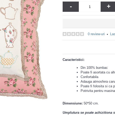
-
+
0 review-uri
Las
•
Caracteristici:
Din 100% bumbac
Poate fi asortata cu al
Confortabila
Adauga atmosfera cana
Poate fi folosita si ca
Potrivita pentru masina
Dimensiune:
50*50 cm.
Umplutura se poate achizitiona s