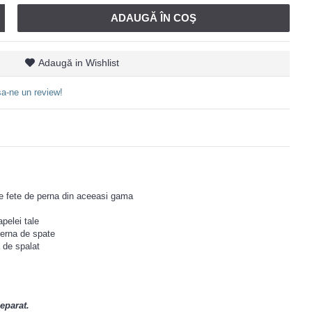
ADAUGĂ ÎN COŞ
Adaugă in Wishlist
a-ne un review!
te fete de perna din aceeasi gama
pelei tale
 perna de spate
 de spalat
eparat.