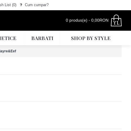
h List (
0
)
Cum cumpar?
0 produs(e) - 0,00RON
ETICE
BARBATI
SHOP BY STYLE
layre&Eef