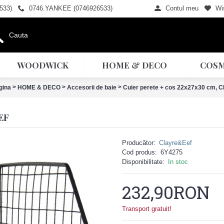
533)
0746.YANKEE (0746926533)
Contul meu
Wis
WOODWICK
HOME & DECO
COSM
>
>
>
gina
HOME & DECO
Accesorii de baie
Cuier perete + cos 22x27x30 cm, C
EF
Producător:
Clayre&Eef
Cod produs:
6Y4275
Disponibilitate:
In stoc
232,90RON
Transport gratuit!