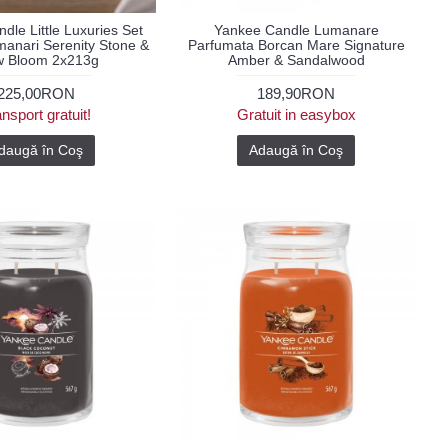
dle Little Luxuries Set
Yankee Candle Lumanare
anari Serenity Stone &
Parfumata Borcan Mare Signature
w Bloom 2x213g
Amber & Sandalwood
225,00RON
189,90RON
nsport gratuit!
Gratuit in easybox
daugă în Coş
Adaugă în Coş