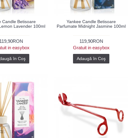
 Candle Betisoare
Yankee Candle Betisoare
Lemon Lavender 100ml
Parfumate Midnight Jasmine 100ml
119,90RON
119,90RON
tuit in easybox
Gratuit in easybox
daugă în Coş
Adaugă în Coş