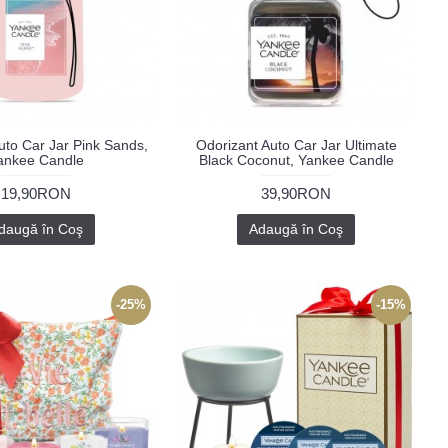
uto Car Jar Pink Sands,
Odorizant Auto Car Jar Ultimate
ankee Candle
Black Coconut, Yankee Candle
19,90RON
39,90RON
daugă în Coş
Adaugă în Coş
-25%
-15%