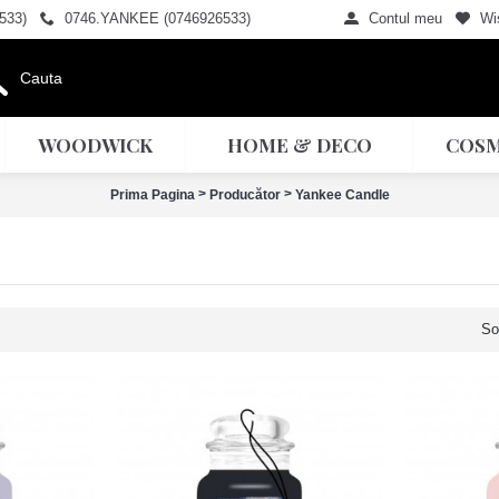
533)
0746.YANKEE (0746926533)
Contul meu
Wis
WOODWICK
HOME & DECO
COSM
>
>
Prima Pagina
Producător
Yankee Candle
So