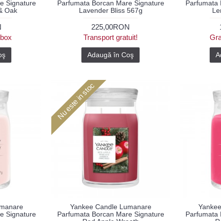
e Signature
Parfumata Borcan Mare Signature
Parfumata 
& Oak
Lavender Bliss 567g
Le
N
225,00RON
ybox
Transport gratuit!
Gra
oş
Adaugă în Coş
A
Nu este in stoc
umanare
Yankee Candle Lumanare
Yankee
e Signature
Parfumata Borcan Mare Signature
Parfumata 