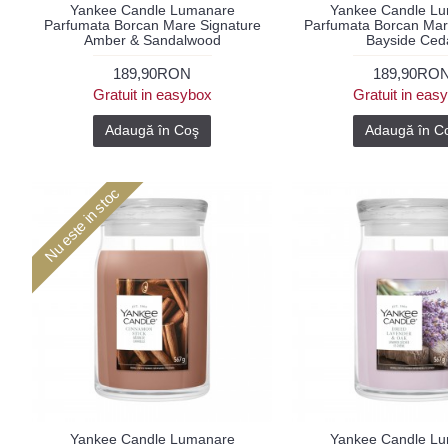
Yankee Candle Lumanare
Yankee Candle L
Parfumata Borcan Mare Signature
Parfumata Borcan Mar
Amber & Sandalwood
Bayside Ced
189,90RON
189,90RO
Gratuit in easybox
Gratuit in eas
Adaugă în Coş
Adaugă în C
Nu este in stoc
Yankee Candle Lumanare
Yankee Candle L