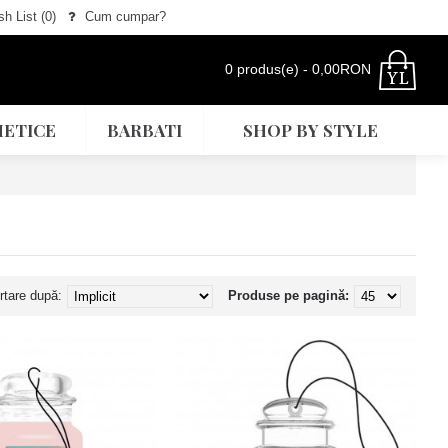
h List (
0
)
Cum cumpar?
0 produs(e) - 0,00RON
ETICE
BARBATI
SHOP BY STYLE
rtare după:
Produse pe pagină: