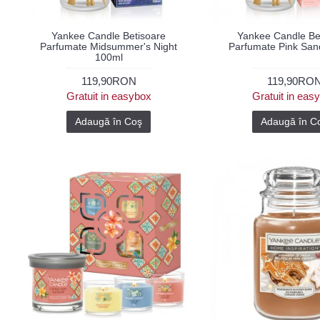
Yankee Candle Betisoare
Yankee Candle Be
Parfumate Midsummer's Night
Parfumate Pink San
100ml
119,90RON
119,90RO
Gratuit in easybox
Gratuit in eas
Adaugă în Coş
Adaugă în C