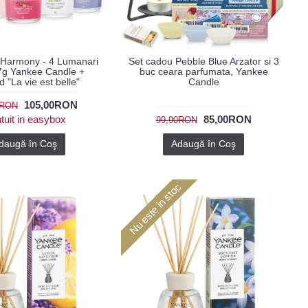
 Harmony - 4 Lumanari
Set cadou Pebble Blue Arzator si 3
7g Yankee Candle +
buc ceara parfumata, Yankee
d "La vie est belle"
Candle
105,00RON
0RON
tuit in easybox
85,00RON
99,90RON
daugă în Coş
Adaugă în Coş
Nu este in stoc