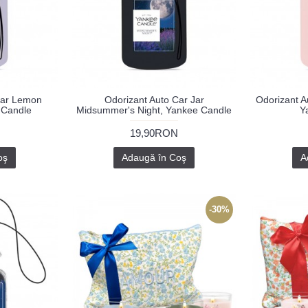
Jar Lemon
Odorizant Auto Car Jar
Odorizant A
 Candle
Midsummer's Night, Yankee Candle
Y
19,90RON
oş
Adaugă în Coş
A
-30%