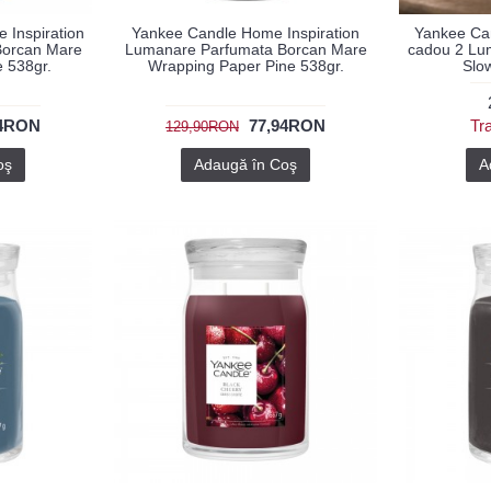
Inspiration
Yankee Candle Home Inspiration
Yankee Can
Borcan Mare
Lumanare Parfumata Borcan Mare
cadou 2 Lum
e 538gr.
Wrapping Paper Pine 538gr.
Slo
94RON
77,94RON
Tra
129,90RON
oş
Adaugă în Coş
A