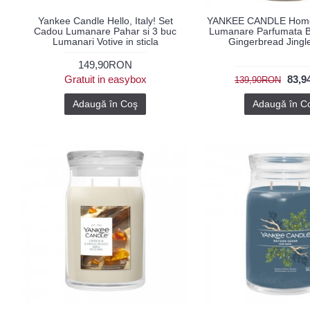
Yankee Candle Hello, Italy! Set
YANKEE CANDLE Home 
Cadou Lumanare Pahar si 3 buc
Lumanare Parfumata 
Lumanari Votive in sticla
Gingerbread Jingl
149,90RON
Gratuit in easybox
83,
139,90RON
Adaugă în Coş
Adaugă în C