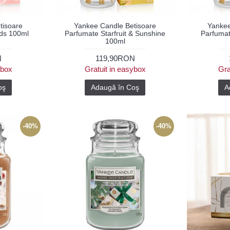
tisoare
Yankee Candle Betisoare
Yankee
ds 100ml
Parfumate Starfruit & Sunshine
Parfumat
100ml
N
119,90RON
ybox
Gratuit in easybox
Gra
oş
Adaugă în Coş
A
-40%
-40%