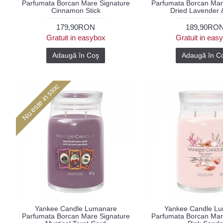
Parfumata Borcan Mare Signature
Parfumata Borcan Mar
Cinnamon Stick
Dried Lavender 
179,90RON
189,90RO
Gratuit in easybox
Gratuit in eas
Adaugă în Coş
Adaugă în C
Nu este in stoc
Yankee Candle Lumanare
Yankee Candle L
Parfumata Borcan Mare Signature
Parfumata Borcan Mar