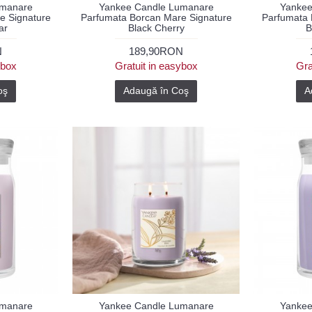
umanare
Yankee Candle Lumanare
Yankee
e Signature
Parfumata Borcan Mare Signature
Parfumata 
ar
Black Cherry
B
N
189,90RON
ybox
Gratuit in easybox
Gra
oş
Adaugă în Coş
A
umanare
Yankee Candle Lumanare
Yankee