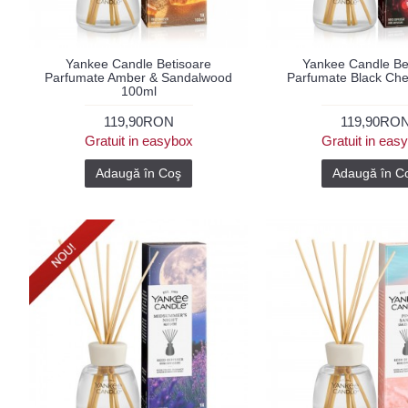
Yankee Candle Betisoare
Yankee Candle Be
Parfumate Amber & Sandalwood
Parfumate Black Che
100ml
119,90RON
119,90RO
Gratuit in easybox
Gratuit in eas
Adaugă în Coş
Adaugă în C