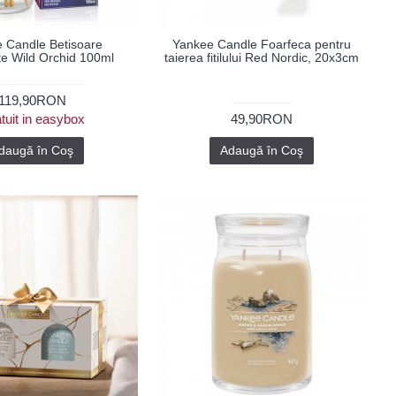
 Candle Betisoare
Yankee Candle Foarfeca pentru
e Wild Orchid 100ml
taierea fitilului Red Nordic, 20x3cm
119,90RON
tuit in easybox
49,90RON
daugă în Coş
Adaugă în Coş