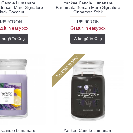
 Candle Lumanare
Yankee Candle Lumanare
Borcan Mare Signature
Parfumata Borcan Mare Signature
lack Coconut
Cinnamon Stick
189,90RON
189,90RON
tuit in easybox
Gratuit in easybox
daugă în Coş
Adaugă în Coş
Nu este in stoc
 Candle Lumanare
Yankee Candle Lumanare