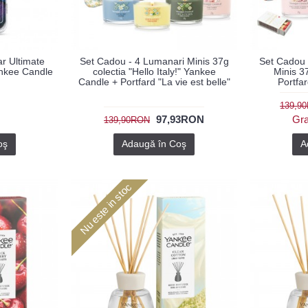
r Ultimate
Set Cadou - 4 Lumanari Minis 37g
Set Cadou
nkee Candle
colectia "Hello Italy!" Yankee
Minis 3
Candle + Portfard "La vie est belle"
Portfar
139,9
97,93RON
Gra
139,90RON
oş
Adaugă în Coş
A
Nu este in stoc