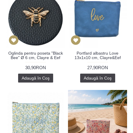
Oglinda pentru poseta "Black
Portfard albastru Love
Bee" Ø 6 cm, Clayre & Eef
13x1x10 cm, Clayre&Eef
30,90RON
27,90RON
Adaugă în Coş
Adaugă în Coş