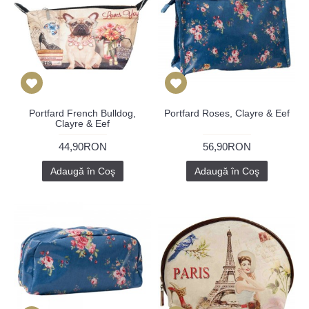
Portfard French Bulldog,
Portfard Roses, Clayre & Eef
Clayre & Eef
44,90RON
56,90RON
Adaugă în Coş
Adaugă în Coş