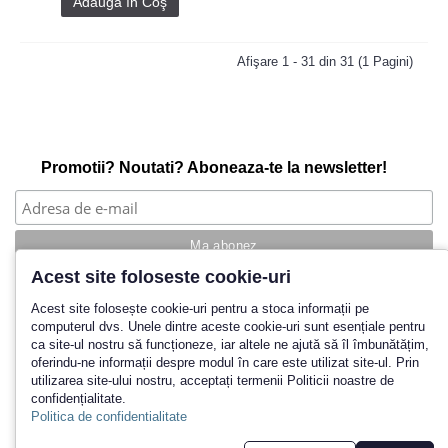
Adaugă în Coş
Afişare 1 - 31 din 31 (1 Pagini)
Promotii? Noutati? Aboneaza-te la newsletter!
Acest site foloseste cookie-uri
Povestea noastra
Acest site folosește cookie-uri pentru a stoca informații pe
computerul dvs. Unele dintre aceste cookie-uri sunt esențiale pentru
Cum cumpar?
ca site-ul nostru să funcționeze, iar altele ne ajută să îl îmbunătățim,
Termeni si conditii
oferindu-ne informații despre modul în care este utilizat site-ul. Prin
Politica de retur
utilizarea site-ului nostru, acceptați termenii Politicii noastre de
Contact
confidențialitate.
Inregistrare
Politica de confidentialitate
© 2026 Yankeeland SRL