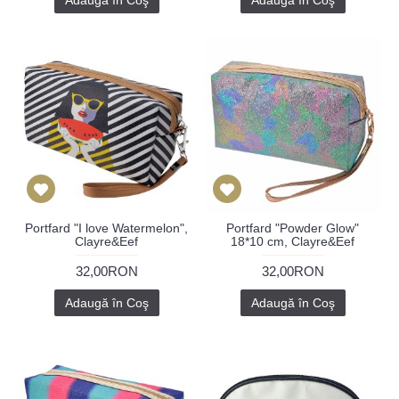
Adaugă în Coş
Adaugă în Coş
Portfard "I love Watermelon",
Portfard "Powder Glow"
Clayre&Eef
18*10 cm, Clayre&Eef
32,00RON
32,00RON
Adaugă în Coş
Adaugă în Coş