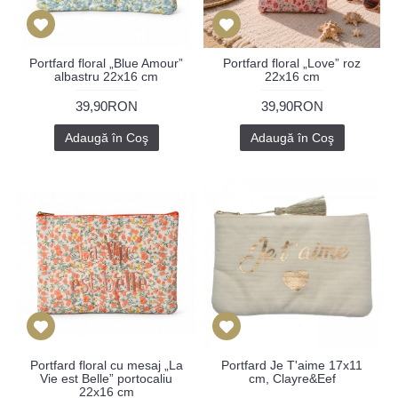
Portfard floral „Blue Amour”
Portfard floral „Love” roz
albastru 22x16 cm
22x16 cm
39,90RON
39,90RON
Adaugă în Coş
Adaugă în Coş
Portfard floral cu mesaj „La
Portfard Je T'aime 17x11
Vie est Belle” portocaliu
cm, Clayre&Eef
22x16 cm