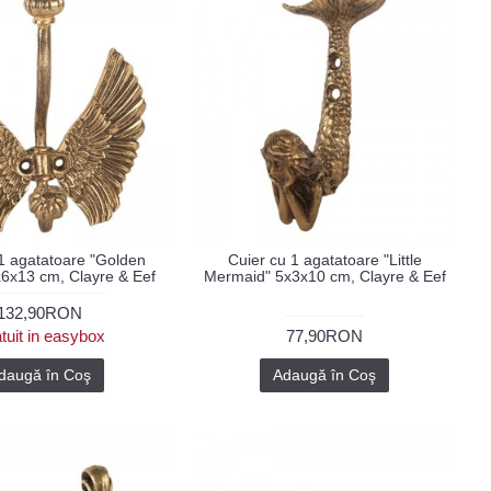
1 agatatoare "Golden
Cuier cu 1 agatatoare "Little
6x13 cm, Clayre & Eef
Mermaid" 5x3x10 cm, Clayre & Eef
132,90RON
tuit in easybox
77,90RON
daugă în Coş
Adaugă în Coş