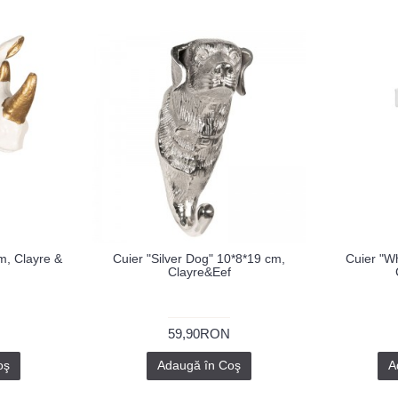
m, Clayre &
Cuier "Silver Dog" 10*8*19 cm,
Cuier "Wh
Clayre&Eef
59,90RON
oş
Adaugă în Coş
A