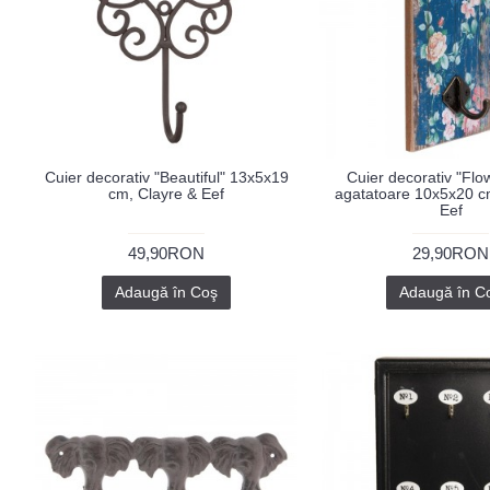
Cuier decorativ "Beautiful" 13x5x19
Cuier decorativ "Flo
cm, Clayre & Eef
agatatoare 10x5x20 c
Eef
49,90RON
29,90RON
Adaugă în Coş
Adaugă în C