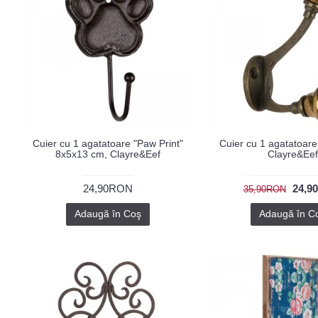
Cuier cu 1 agatatoare "Paw Print"
Cuier cu 1 agatatoar
8x5x13 cm, Clayre&Eef
Clayre&Eef
24,90RON
24,9
35,90RON
Adaugă în Coş
Adaugă în C