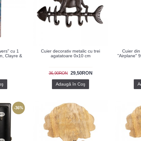
wers" cu 1
Cuier decorativ metalic cu trei
Cuier din 
m, Clayre &
agatatoare 0x10 cm
"Airplane" 
29,50RON
36,90RON
oş
Adaugă în Coş
A
-36%