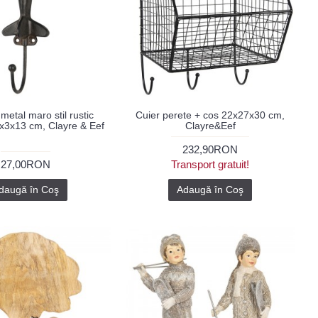
metal maro stil rustic
Cuier perete + cos 22x27x30 cm,
9x3x13 cm, Clayre & Eef
Clayre&Eef
232,90RON
27,00RON
Transport gratuit!
daugă în Coş
Adaugă în Coş