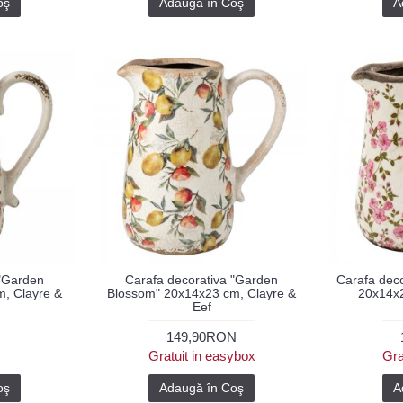
oş
Adaugă în Coş
A
 "Garden
Carafa decorativa "Garden
Carafa deco
, Clayre &
Blossom" 20x14x23 cm, Clayre &
20x14x2
Eef
149,90RON
Gratuit in easybox
Gra
oş
Adaugă în Coş
A