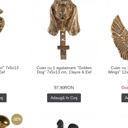
er" 7x5x13
Cuier cu 1 agatatoare "Golden
Cuier cu 
Eef
Dog" 7x5x13 cm, Clayre & Eef
Wings" 12x
97,90RON
Gra
oş
Adaugă în Coş
A
-31%