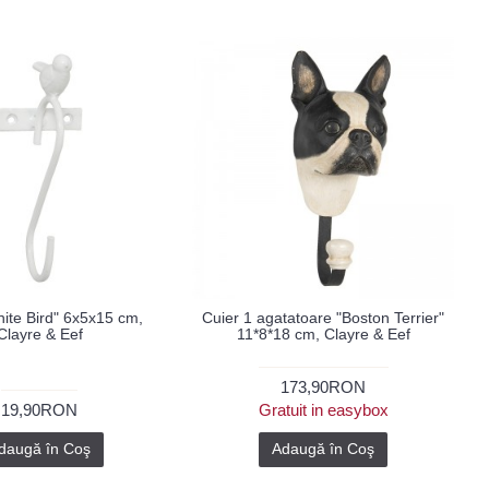
ite Bird" 6x5x15 cm,
Cuier 1 agatatoare "Boston Terrier"
Clayre & Eef
11*8*18 cm, Clayre & Eef
173,90RON
19,90RON
Gratuit in easybox
daugă în Coş
Adaugă în Coş