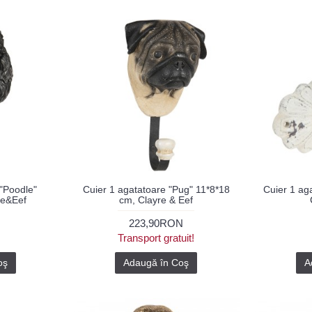
 "Poodle"
Cuier 1 agatatoare "Pug" 11*8*18
Cuier 1 ag
re&Eef
cm, Clayre & Eef
223,90RON
Transport gratuit!
oş
Adaugă în Coş
A