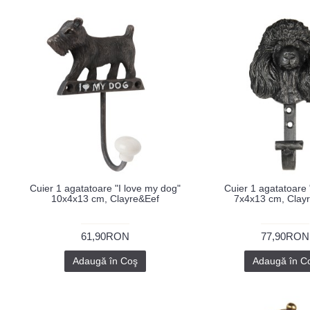
Cuier 1 agatatoare "I love my dog"
Cuier 1 agatatoare
10x4x13 cm, Clayre&Eef
7x4x13 cm, Clay
61,90RON
77,90RON
Adaugă în Coş
Adaugă în C