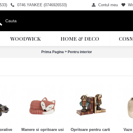
533)
0746.YANKEE (0746926533)
Contul meu
Wis
WOODWICK
HOME & DECO
COSM
>
Prima Pagina
Pentru interior
orative
Manere si opritoare usi
Opritoare pentru carti
Vaze 