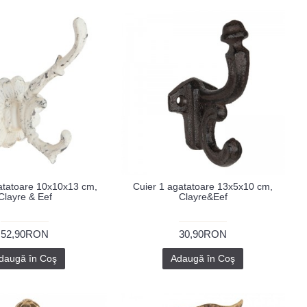
atatoare 10x10x13 cm,
Cuier 1 agatatoare 13x5x10 cm,
Clayre & Eef
Clayre&Eef
52,90RON
30,90RON
daugă în Coş
Adaugă în Coş