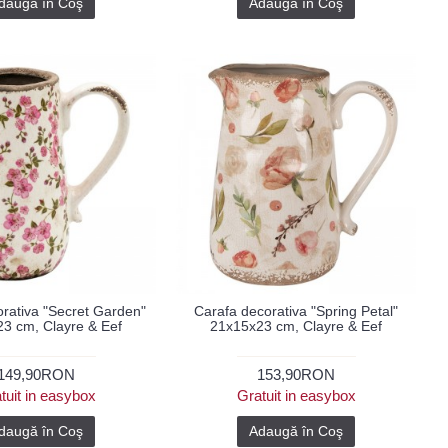
daugă în Coş
Adaugă în Coş
rativa "Secret Garden"
Carafa decorativa "Spring Petal"
3 cm, Clayre & Eef
21x15x23 cm, Clayre & Eef
149,90RON
153,90RON
tuit in easybox
Gratuit in easybox
daugă în Coş
Adaugă în Coş