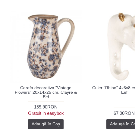
Carafa decorativa "Vintage
Cuier "Rhino" 4x6x8 c
Flowers" 20x14x25 cm, Clayre &
Eef
Eef
159,90RON
Gratuit in easybox
67,90RON
Adaugă în Coş
Adaugă în C