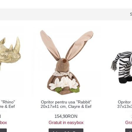
S
 "Rhino"
Opritor pentru usa "Rabbit"
Opritor
re & Eef
20x17x41 cm, Clayre & Eef
37x13x3
N
154,90RON
ybox
Gratuit in easybox
Gra