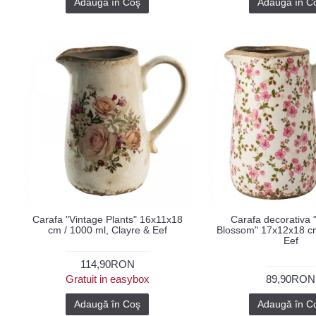
Adaugă în Coş
Adaugă în C
Carafa "Vintage Plants" 16x11x18
Carafa decorativa
cm / 1000 ml, Clayre & Eef
Blossom" 17x12x18 cm
Eef
114,90RON
Gratuit in easybox
89,90RON
Adaugă în Coş
Adaugă în C