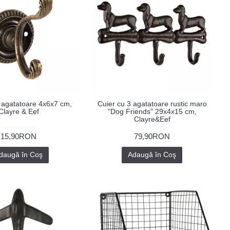
 agatatoare 4x6x7 cm,
Cuier cu 3 agatatoare rustic maro
Clayre & Eef
"Dog Friends" 29x4x15 cm,
Clayre&Eef
15,90RON
79,90RON
daugă în Coş
Adaugă în Coş