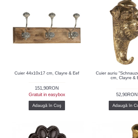
Cuier 44x10x17 cm, Clayre & Eef
Cuier auriu "Schnauz
cm, Clayre & 
151,90RON
Gratuit in easybox
52,90RON
Adaugă în Coş
Adaugă în C