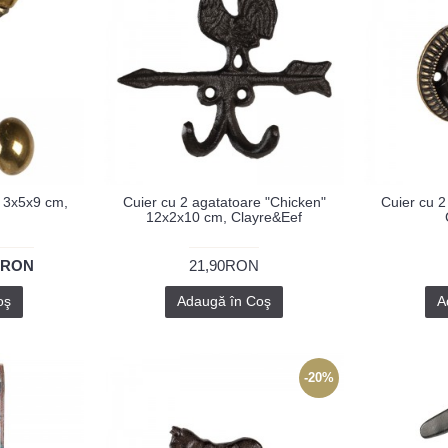
e 3x5x9 cm,
Cuier cu 2 agatatoare "Chicken"
Cuier cu 2
12x2x10 cm, Clayre&Eef
0RON
21,90RON
oş
Adaugă în Coş
A
-20%