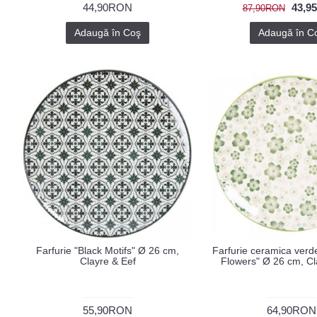
44,90RON
43,9
87,90RON
Adaugă în Coş
Adaugă în C
Farfurie "Black Motifs" Ø 26 cm,
Farfurie ceramica verd
Clayre & Eef
Flowers" Ø 26 cm, Cl
55,90RON
64,90RON