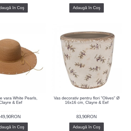
daugă în Coş
Adaugă în Coş
de vara White Pearls,
Vas decorativ pentru flori "Olives" Ø
Clayre & Eef
16x16 cm, Clayre & Eef
49,90RON
83,90RON
daugă în Coş
Adaugă în Coş