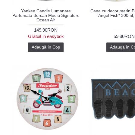
Yankee Candle Lumanare
Cana cu decor marin P
Parfumata Borcan Mediu Signature
"Angel Fish" 300ml, 
Ocean Air
149,90RON
Gratuit in easybox
59,90RON
Adaugă în Coş
Adaugă în C