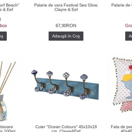
urf Beach"
Palarie de vara Festival Sea Glow,
Palarie de 
e & Eef
Clayre & Eef
N
ybox
67,90RON
Gra
oş
Adaugă în Coş
A
tisoare
Cuier "Ocean Colours" 45x10x18
Fata de per
ir 100ml
cm, Clayre&Eef
40x40