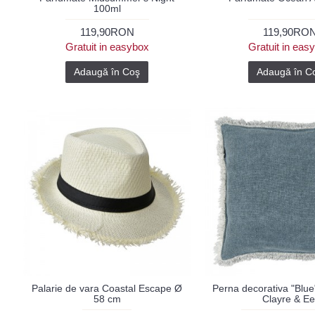
100ml
119,90RON
119,90RO
Gratuit in easybox
Gratuit in eas
Adaugă în Coş
Adaugă în C
Palarie de vara Coastal Escape Ø
Perna decorativa "Blu
58 cm
Clayre & Ee