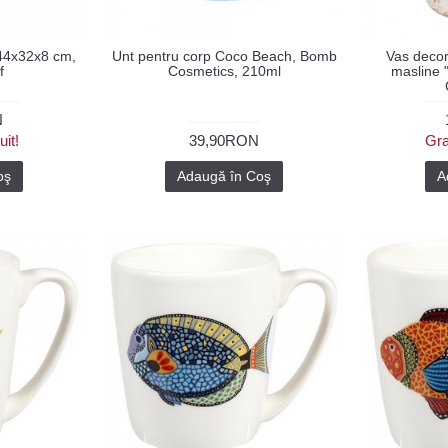
 44x32x8 cm,
Unt pentru corp Coco Beach, Bomb
Vas decora
f
Cosmetics, 210ml
masline 
N
uit!
39,90RON
Gra
oş
Adaugă în Coş
A