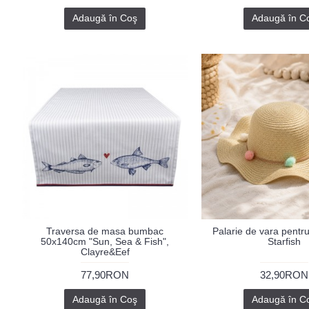
Adaugă în Coş
Adaugă în C
Traversa de masa bumbac
Palarie de vara pentru 
50x140cm "Sun, Sea & Fish",
Starfish
Clayre&Eef
77,90RON
32,90RON
Adaugă în Coş
Adaugă în C