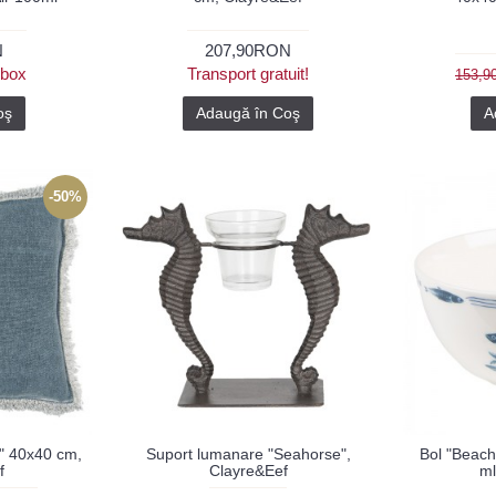
N
207,90RON
ybox
Transport gratuit!
153,
oş
Adaugă în Coş
A
-50%
e" 40x40 cm,
Suport lumanare "Seahorse",
Bol "Beach
f
Clayre&Eef
ml