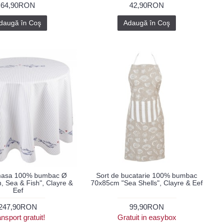
64,90RON
42,90RON
daugă în Coş
Adaugă în Coş
masa 100% bumbac Ø
Sort de bucatarie 100% bumbac
 Sea & Fish", Clayre &
70x85cm "Sea Shells", Clayre & Eef
Eef
247,90RON
99,90RON
nsport gratuit!
Gratuit in easybox