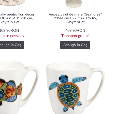
tiv pentru flori decor
Veioza calut de mare "Seahorse"
"Olives" Ø 19x18 cm,
23*44 cm E27/max 1*60W,
Clayre & Eef
Clayre&Eef
108,90RON
468,90RON
tuit in easybox
Transport gratuit!
daugă în Coş
Adaugă în Coş