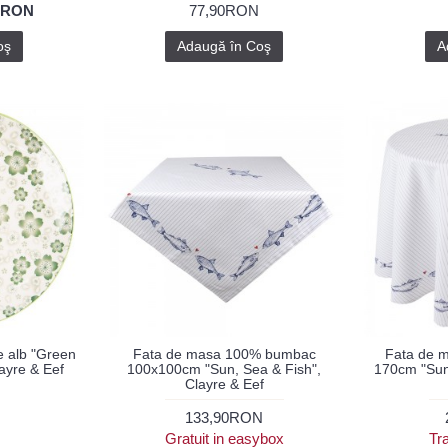
5RON
77,90RON
oş
Adaugă în Coş
A
e alb "Green
Fata de masa 100% bumbac
Fata de 
ayre & Eef
100x100cm "Sun, Sea & Fish",
170cm "Sun,
Clayre & Eef
133,90RON
Gratuit in easybox
Tra