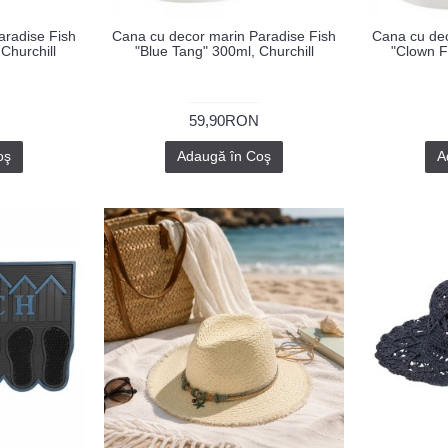
aradise Fish
Cana cu decor marin Paradise Fish
Cana cu dec
Churchill
"Blue Tang" 300ml, Churchill
"Clown F
59,90RON
oş
Adaugă în Coş
A