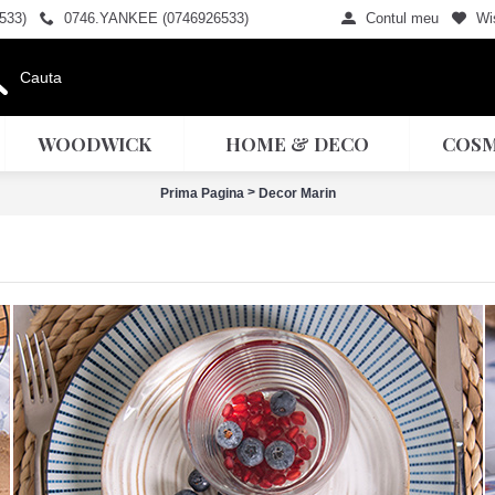
533)
0746.YANKEE (0746926533)
Contul meu
Wis
WOODWICK
HOME & DECO
COSM
>
Prima Pagina
Decor Marin