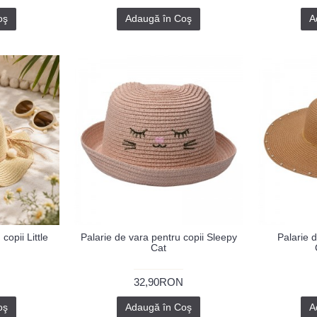
oş
Adaugă în Coş
A
copii Little
Palarie de vara pentru copii Sleepy
Palarie 
Cat
32,90RON
oş
Adaugă în Coş
A