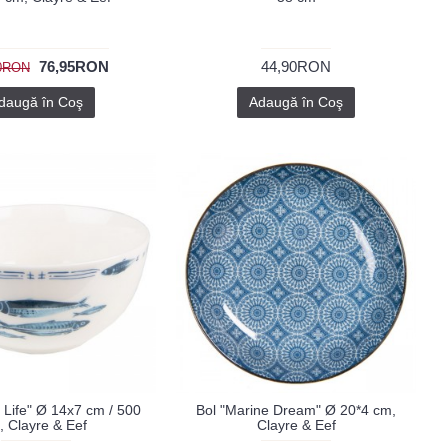
76,95RON
44,90RON
90RON
daugă în Coş
Adaugă în Coş
 Life" Ø 14x7 cm / 500
Bol "Marine Dream" Ø 20*4 cm,
, Clayre & Eef
Clayre & Eef