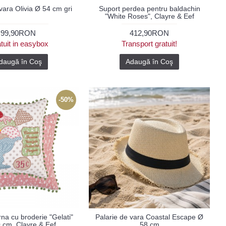
vara Olivia Ø 54 cm gri
Suport perdea pentru baldachin
"White Roses", Clayre & Eef
99,90RON
412,90RON
tuit in easybox
Transport gratuit!
daugă în Coş
Adaugă în Coş
-50%
na cu broderie "Gelati"
Palarie de vara Coastal Escape Ø
 cm, Clayre & Eef
58 cm