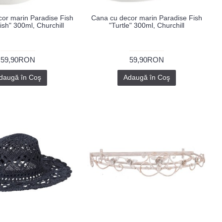
or marin Paradise Fish
Cana cu decor marin Paradise Fish
ish" 300ml, Churchill
"Turtle" 300ml, Churchill
59,90RON
59,90RON
daugă în Coş
Adaugă în Coş