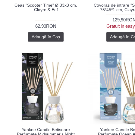
Ceas "Scooter Time" Ø 33x3 cm,
Covoras de intrare "S
Clayre & Eef
75*45*1 cm, Clayr
129,90RO
62,90RON
Gratuit in eas
Adaugă în Coş
Adaugă în C
Yankee Candle Betisoare
Yankee Candle Be
Parfumate Midsummer's Night
Parfumate Ocean A