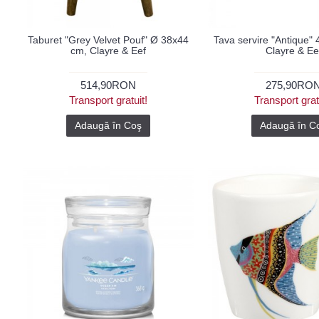
Taburet "Grey Velvet Pouf" Ø 38x44
Tava servire "Antique"
cm, Clayre & Eef
Clayre & Ee
514,90RON
275,90RO
Transport gratuit!
Transport grat
Adaugă în Coş
Adaugă în C