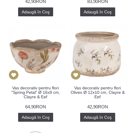
42,90RON
83,90RON
Adaugă în Coş
Adaugă în Coş
Vas decorativ pentru flori
Vas decorativ pentru flori
"Spring Petal" Ø 16x9 cm,
Olives Ø 12x10 cm, Clayre &
Clayre & Eef
Eef
64,90RON
42,90RON
Adaugă în Coş
Adaugă în Coş