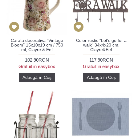
Carafa decorativa "Vintage
Cuier rustic "Let's go for a
Bloom" 15x10x19 cm / 750
walk" 34x4x20 cm,
ml, Clayre & Eef
Clayre&Eef
102,90RON
117,90RON
Gratuit in easybox
Gratuit in easybox
Adaugă în Coş
Adaugă în Coş