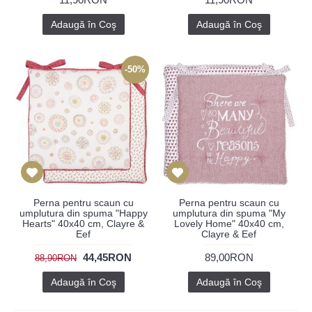
Adaugă în Coş
Adaugă în Coş
-50%
Perna pentru scaun cu
Perna pentru scaun cu
umplutura din spuma "Happy
umplutura din spuma "My
Hearts" 40x40 cm, Clayre &
Lovely Home" 40x40 cm,
Eef
Clayre & Eef
44,45RON
89,00RON
88,90RON
Adaugă în Coş
Adaugă în Coş