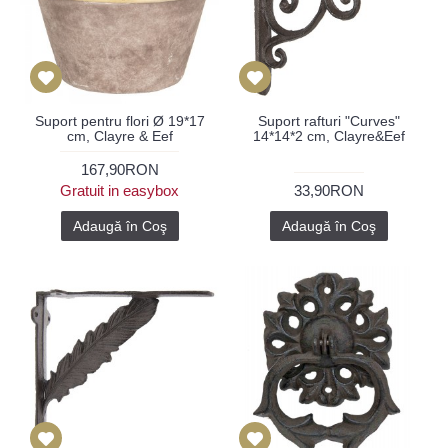
Suport pentru flori Ø 19*17
Suport rafturi "Curves"
cm, Clayre & Eef
14*14*2 cm, Clayre&Eef
167,90RON
Gratuit in easybox
33,90RON
Adaugă în Coş
Adaugă în Coş