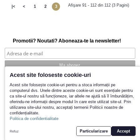
Afişare 91 - 112 din 112 (3 Pagini)
|<
<
1
2
3
Promotii? Noutati? Aboneaza-te la newsletter!
Acest site foloseste cookie-uri
Povestea noastra
Acest site folosește cookie-uri pentru a stoca informații pe
computerul dvs. Unele dintre aceste cookie-uri sunt esențiale pentru
Cum cumpar?
ca site-ul nostru să funcționeze, iar altele ne ajută să îl îmbunătățim,
Termeni si conditii
oferindu-ne informații despre modul în care este utilizat site-ul. Prin
Politica de retur
utilizarea site-ului nostru, acceptați termenii Politicii noastre de
Contact
confidențialitate.
Inregistrare
Politica de confidentialitate
© 2026 Yankeeland SRL
Particularizare
Accept
Refuz