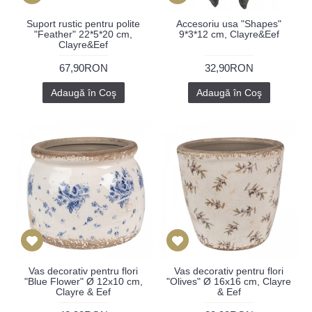
Suport rustic pentru polite
Accesoriu usa "Shapes"
"Feather" 22*5*20 cm,
9*3*12 cm, Clayre&Eef
Clayre&Eef
67,90RON
32,90RON
Adaugă în Coş
Adaugă în Coş
Vas decorativ pentru flori
Vas decorativ pentru flori
"Blue Flower" Ø 12x10 cm,
"Olives" Ø 16x16 cm, Clayre
Clayre & Eef
& Eef