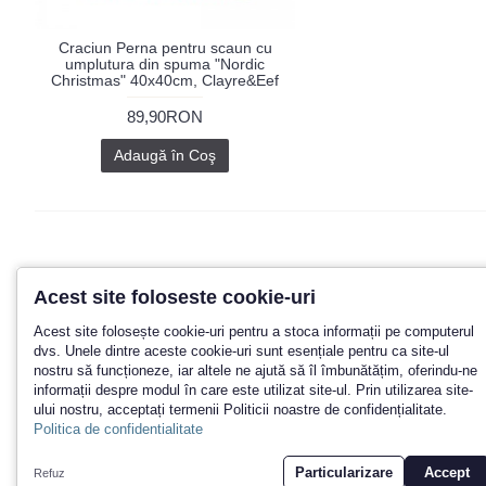
Craciun Perna pentru scaun cu
umplutura din spuma "Nordic
Christmas" 40x40cm, Clayre&Eef
89,90RON
Adaugă în Coş
Acest site foloseste cookie-uri
Acest site folosește cookie-uri pentru a stoca informații pe computerul
Promotii? Noutati? Aboneaza-te la n
dvs. Unele dintre aceste cookie-uri sunt esențiale pentru ca site-ul
nostru să funcționeze, iar altele ne ajută să îl îmbunătățim, oferindu-ne
informații despre modul în care este utilizat site-ul. Prin utilizarea site-
ului nostru, acceptați termenii Politicii noastre de confidențialitate.
Politica de confidentialitate
Particularizare
Accept
Refuz