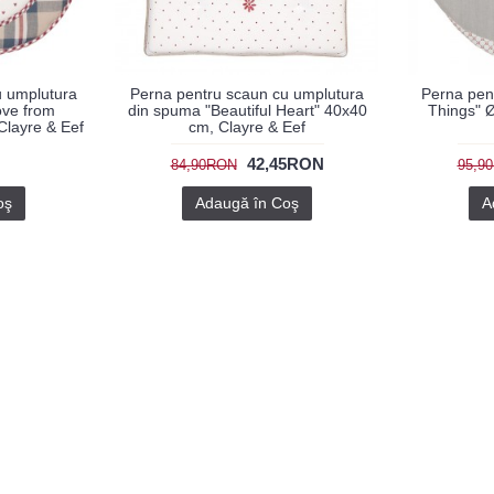
u umplutura
Perna pentru scaun cu umplutura
Perna pent
ove from
din spuma "Beautiful Heart" 40x40
Things" Ø
Clayre & Eef
cm, Clayre & Eef
42,45RON
84,90RON
95,9
oş
Adaugă în Coş
A