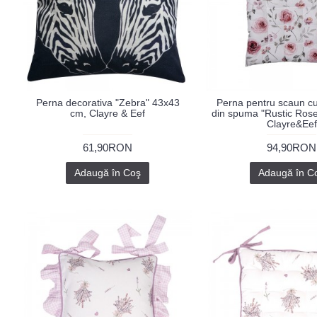
Perna decorativa "Zebra" 43x43
Perna pentru scaun c
cm, Clayre & Eef
din spuma "Rustic Ros
Clayre&Eef
61,90RON
94,90RON
Adaugă în Coş
Adaugă în C