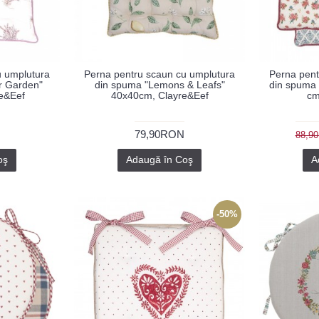
u umplutura
Perna pentru scaun cu umplutura
Perna pent
r Garden"
din spuma "Lemons & Leafs"
din spuma 
e&Eef
40x40cm, Clayre&Eef
cm
79,90RON
88,9
oş
Adaugă în Coş
A
-50%