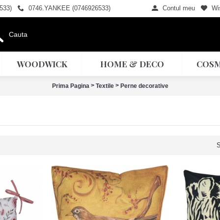
533)
0746.YANKEE (0746926533)
Contul meu
Wis
WOODWICK
HOME & DECO
COSM
>
>
Prima Pagina
Textile
Perne decorative
S