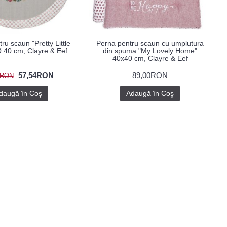
ru scaun "Pretty Little
Perna pentru scaun cu umplutura
 40 cm, Clayre & Eef
din spuma "My Lovely Home"
40x40 cm, Clayre & Eef
57,54RON
89,00RON
0RON
daugă în Coş
Adaugă în Coş