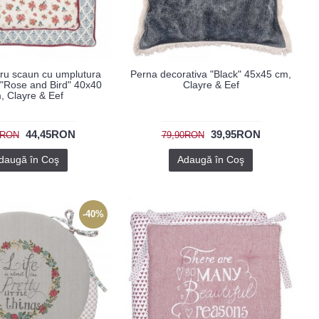
ru scaun cu umplutura
Perna decorativa "Black" 45x45 cm,
"Rose and Bird" 40x40
Clayre & Eef
, Clayre & Eef
44,45RON
39,95RON
0RON
79,90RON
daugă în Coş
Adaugă în Coş
-40%