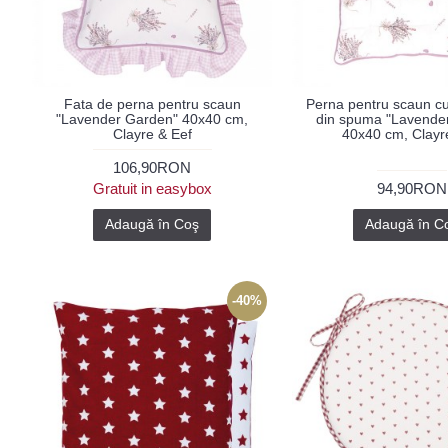
Fata de perna pentru scaun
Perna pentru scaun c
"Lavender Garden" 40x40 cm,
din spuma "Lavende
Clayre & Eef
40x40 cm, Clayr
106,90RON
Gratuit in easybox
94,90RON
Adaugă în Coş
Adaugă în C
-40%