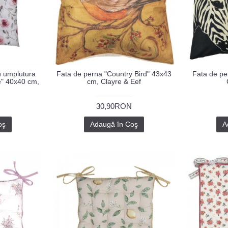
u umplutura
Fata de perna "Country Bird" 43x43
Fata de pe
e" 40x40 cm,
cm, Clayre & Eef
30,90RON
oş
Adaugă în Coş
A