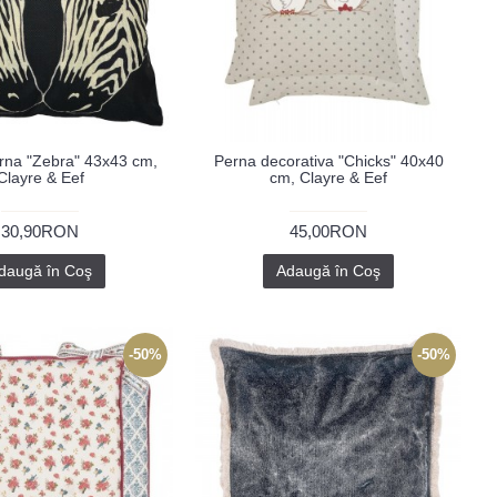
rna "Zebra" 43x43 cm,
Perna decorativa "Chicks" 40x40
Clayre & Eef
cm, Clayre & Eef
30,90RON
45,00RON
daugă în Coş
Adaugă în Coş
-50%
-50%