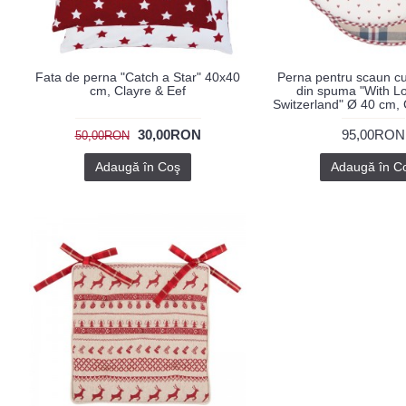
Fata de perna "Catch a Star" 40x40
Perna pentru scaun c
cm, Clayre & Eef
din spuma "With L
Switzerland" Ø 40 cm, 
30,00RON
95,00RON
50,00RON
Adaugă în Coş
Adaugă în C