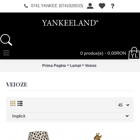
0741.YANKEE (0741926533)
0 produs(e) - 0,00RON
>
>
Prima Pagina
Lampi
Veioze
VEIOZE