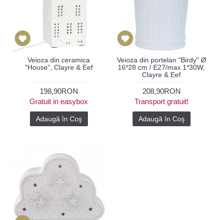
Veioza din ceramica
Veioza din portelan "Birdy" Ø
"House", Clayre & Eef
16*28 cm / E27/max 1*30W,
Clayre & Eef
198,90RON
208,90RON
Gratuit in easybox
Transport gratuit!
Adaugă în Coş
Adaugă în Coş