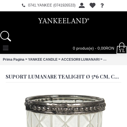
0741.YANKEE (0741926533)
0 produs(e) - 0,00RON
>
>
>
Prima Pagina
YANKEE CANDLE
ACCESORII LUMANARI
Suport lumanar
SUPORT LUMANARE TEALIGHT Ø 5*6 CM, CLAYRE&EEF