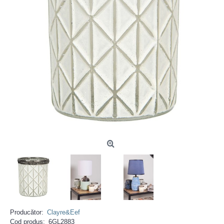
Producător:
Clayre&Eef
Cod produs:
6GL2883