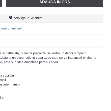
ADAUGĂ ÎN COŞ
Adaugă in Wishlist
a-ne un review!
 si catifelata, buna de joaca dar si pentru un decor simpatic.
tdeauna un decor unic in casa ta de care se va indragosti oricine te
e, este si o idee dragalasa pentru cadou.
a copilului
copii
oaspete mamici
lus