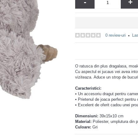
-
+
0 review-uri
Las
•
O ratusca din plus dragalasa, moale
Cu aspectul ei jucaus vei avea into
viziteaza. Aduce un strop de bucuri
Caracteristici:
• Un accesoriu dragut pentru camer
• Prietenul de joaca perfect pentru 
• Excelent de oferit cadou unei pr
Dimensiuni:
39x15x10 cm
Material:
Poliester, umplutura din p
Culoare:
Gri