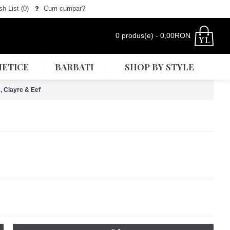
h List (
0
)
Cum cumpar?
0 produs(e) - 0,00RON
ETICE
BARBATI
SHOP BY STYLE
, Clayre & Eef