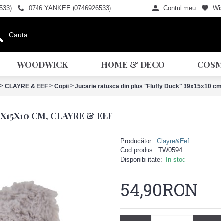
533)
0746.YANKEE (0746926533)
Contul meu
Wis
WOODWICK
HOME & DECO
COSM
>
>
>
CLAYRE & EEF
Copii
Jucarie ratusca din plus "Fluffy Duck" 39x15x10 cm
X15X10 CM, CLAYRE & EEF
Producător:
Clayre&Eef
Cod produs:
TW0594
Disponibilitate:
In stoc
54,90RON