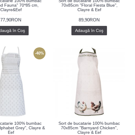
ucatarie 100% bumbac
Sort de bucatarie 100% bumbac
nd Fauna" 70*85 cm,
70x85cm "Floral Fiesta Blue",
Clayre&Eef
Clayre & Eef
77,90RON
89,90RON
daugă în Coş
Adaugă în Coş
-40%
ucatarie 100% bumbac
Sort de bucatarie 100% bumbac
phabet Grey", Clayre &
70x85cm "Barnyard Chicken",
Eef
Clayre & Eef