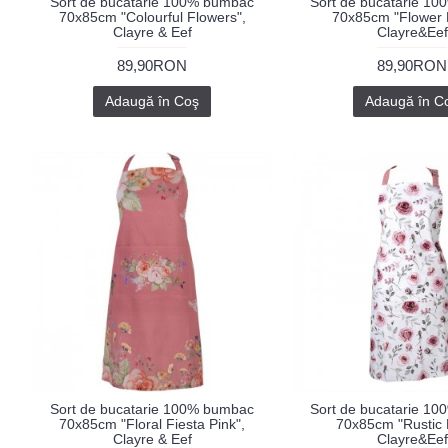
Sort de bucatarie 100% bumbac
Sort de bucatarie 1
70x85cm "Colourful Flowers",
70x85cm "Flower
Clayre & Eef
Clayre&Eef
89,90RON
89,90RON
Adaugă în Coş
Adaugă în C
Sort de bucatarie 100% bumbac
Sort de bucatarie 1
70x85cm "Floral Fiesta Pink",
70x85cm "Rustic 
Clayre & Eef
Clayre&Eef