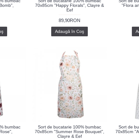
00% bumbac
Sort de bucatarie 100% bumbac
Sort de b
 Bomb",
70x85cm "Happy Florals", Clayre &
"Flora a
Eef
89,90RON
oş
Adaugă în Coş
A
00% bumbac
Sort de bucatarie 100% bumbac
Sort de b
Rose",
70x85cm "Summer Rose Bouquet",
70x85cm "Al
Clayre & Eef