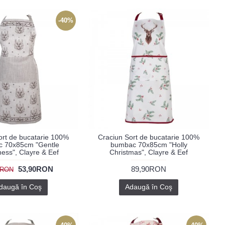
-40%
ort de bucatarie 100%
Craciun Sort de bucatarie 100%
 70x85cm "Gentle
bumbac 70x85cm "Holly
ness", Clayre & Eef
Christmas", Clayre & Eef
53,90RON
89,90RON
0RON
daugă în Coş
Adaugă în Coş