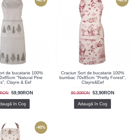
-40%
-40%
ort de bucatarie 100%
Craciun Sort de bucatarie 100%
0x85cm "Natural Pine
bumbac 70x85cm "Pretty Forest",
s", Clayre & Eef
Clayre&Eef
59,90RON
53,90RON
0RON
89,90RON
daugă în Coş
Adaugă în Coş
-40%