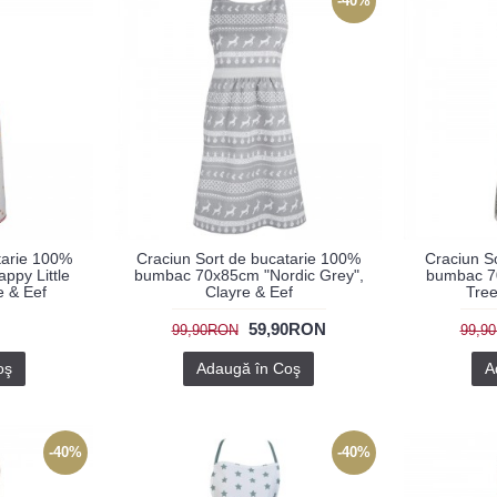
-40%
tarie 100%
Craciun Sort de bucatarie 100%
Craciun S
py Little
bumbac 70x85cm "Nordic Grey",
bumbac 7
e & Eef
Clayre & Eef
Tree
59,90RON
99,90RON
99,9
oş
Adaugă în Coş
A
-40%
-40%