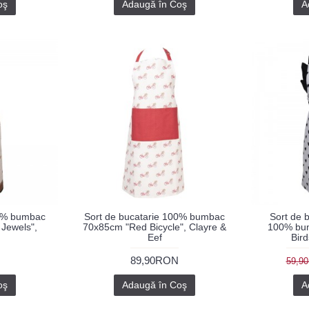
oş
Adaugă în Coş
A
00% bumbac
Sort de bucatarie 100% bumbac
Sort de b
 Jewels",
70x85cm "Red Bicycle", Clayre &
100% bu
Eef
Bird
89,90RON
59,9
oş
Adaugă în Coş
A