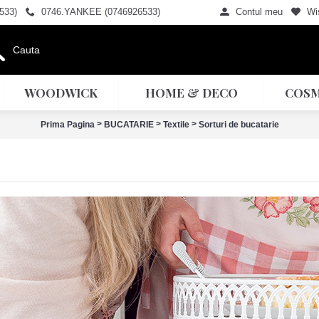
533)
0746.YANKEE (0746926533)
Contul meu
Wis
WOODWICK
HOME & DECO
COSM
>
>
>
Prima Pagina
BUCATARIE
Textile
Sorturi de bucatarie