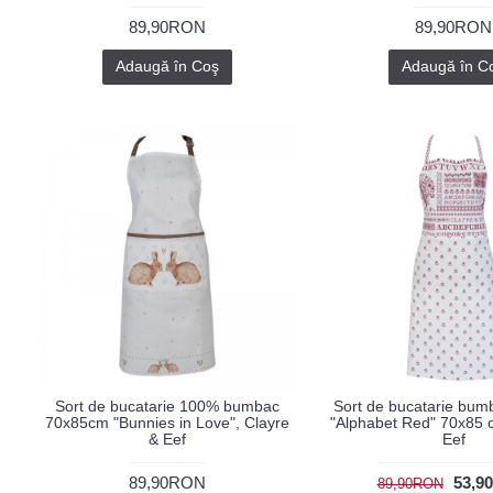
89,90RON
89,90RON
Adaugă în Coş
Adaugă în C
Sort de bucatarie 100% bumbac
Sort de bucatarie bum
70x85cm "Bunnies in Love", Clayre
"Alphabet Red" 70x85 
& Eef
Eef
89,90RON
53,9
89,90RON