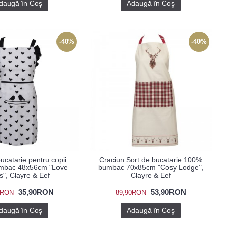
daugă în Coş
Adaugă în Coş
-40%
-40%
ucatarie pentru copii
Craciun Sort de bucatarie 100%
mbac 48x56cm "Love
bumbac 70x85cm "Cosy Lodge",
s", Clayre & Eef
Clayre & Eef
35,90RON
53,90RON
0RON
89,90RON
daugă în Coş
Adaugă în Coş