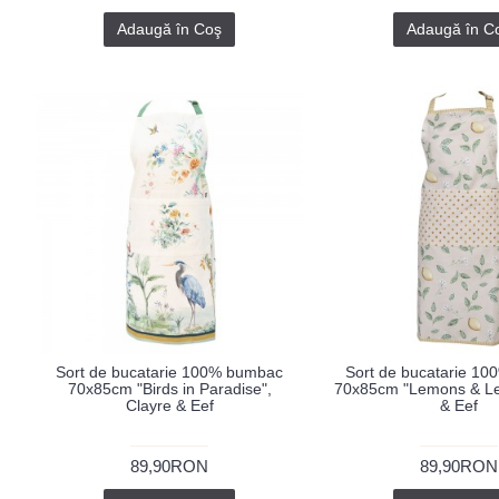
Adaugă în Coş
Adaugă în C
Sort de bucatarie 100% bumbac
Sort de bucatarie 1
70x85cm "Birds in Paradise",
70x85cm "Lemons & Lea
Clayre & Eef
& Eef
89,90RON
89,90RON