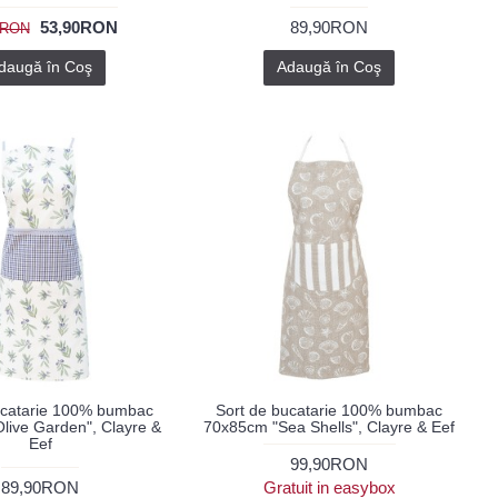
53,90RON
89,90RON
0RON
daugă în Coş
Adaugă în Coş
ucatarie 100% bumbac
Sort de bucatarie 100% bumbac
live Garden", Clayre &
70x85cm "Sea Shells", Clayre & Eef
Eef
99,90RON
89,90RON
Gratuit in easybox