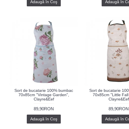
Adaugă în Coş
Adaugă în C
Sort de bucatarie 100% bumbac
Sort de bucatarie 1
70x85cm "Vintage Garden",
70x85cm "Little Fall
Clayre&Eef
Clayre&Eef
89,90RON
89,90RON
Adaugă în Coş
Adaugă în C