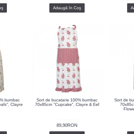
oş
Adaugă în Coş
A
00% bumbac
Sort de bucatarie 100% bumbac
Sort de b
fs", Clayre
70x85cm "Cupcake", Clayre & Eef
70x85c
Flowe
89,90RON