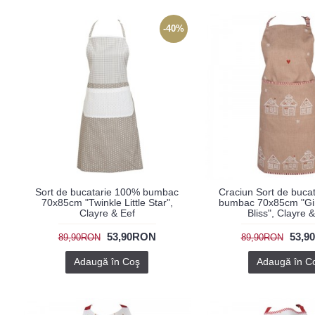
-40%
Sort de bucatarie 100% bumbac
Craciun Sort de buca
70x85cm "Twinkle Little Star",
bumbac 70x85cm "Gi
Clayre & Eef
Bliss", Clayre 
53,90RON
53,9
89,90RON
89,90RON
Adaugă în Coş
Adaugă în C