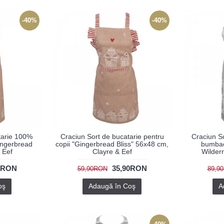
-40%
-40%
tarie 100%
Craciun Sort de bucatarie pentru
Craciun S
ngerbread
copii "Gingerbread Bliss" 56x48 cm,
bumbac
& Eef
Clayre & Eef
Wilder
0RON
35,90RON
59,90RON
89,9
oş
Adaugă în Coş
A