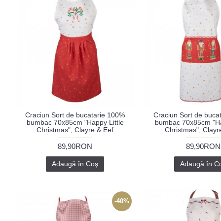
Craciun Sort de bucatarie 100%
Craciun Sort de buca
bumbac 70x85cm "Happy Little
bumbac 70x85cm "Hap
Christmas", Clayre & Eef
Christmas", Clayr
89,90RON
89,90RON
Adaugă în Coş
Adaugă în C
-40%