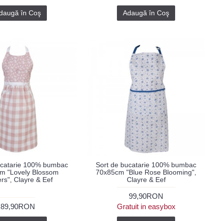
daugă în Coş
Adaugă în Coş
ucatarie 100% bumbac
Sort de bucatarie 100% bumbac
m "Lovely Blossom
70x85cm "Blue Rose Blooming",
rs", Clayre & Eef
Clayre & Eef
99,90RON
89,90RON
Gratuit in easybox