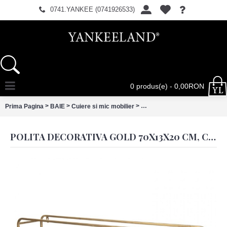
0741.YANKEE (0741926533)
0 produs(e) - 0,00RON
>
>
>
Prima Pagina
BAIE
Cuiere si mic mobilier
Polita decorativa Gold 70x13
POLITA DECORATIVA GOLD 70X13X20 CM, CLAYRE&EEF