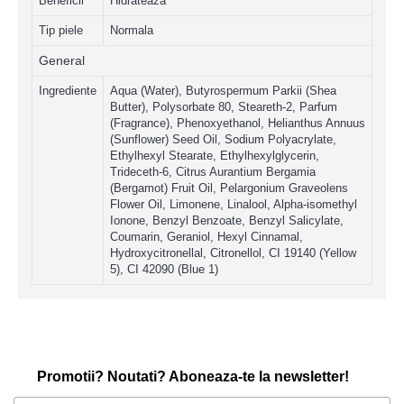
Beneficii
Hidrateaza
Tip piele
Normala
General
Ingrediente
Aqua (Water), Butyrospermum Parkii (Shea
Butter), Polysorbate 80, Steareth-2, Parfum
(Fragrance), Phenoxyethanol, Helianthus Annuus
(Sunflower) Seed Oil, Sodium Polyacrylate,
Ethylhexyl Stearate, Ethylhexylglycerin,
Trideceth-6, Citrus Aurantium Bergamia
(Bergamot) Fruit Oil, Pelargonium Graveolens
Flower Oil, Limonene, Linalool, Alpha-isomethyl
Ionone, Benzyl Benzoate, Benzyl Salicylate,
Coumarin, Geraniol, Hexyl Cinnamal,
Hydroxycitronellal, Citronellol, CI 19140 (Yellow
5), CI 42090 (Blue 1)
Promotii? Noutati? Aboneaza-te la newsletter!