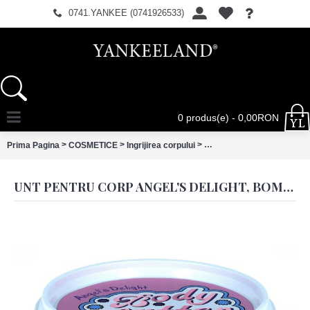
0741.YANKEE (0741926533)
0 produs(e) - 0,00RON
>
>
>
Prima Pagina
COSMETICE
Ingrijirea corpului
Unt pentru corp Angel's D
UNT PENTRU CORP ANGEL'S DELIGHT, BOMB COSMETICS, 200ML