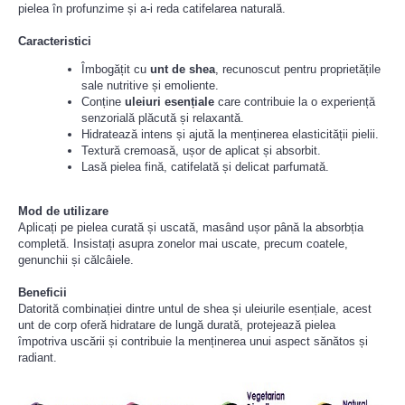
pielea în profunzime și a-i reda catifelarea naturală.
Caracteristici
Îmbogățit cu
unt de shea
, recunoscut pentru proprietățile
sale nutritive și emoliente.
Conține
uleiuri esen
ț
iale
care contribuie la o experiență
senzorială plăcută și relaxantă.
Hidratează intens și ajută la menținerea elasticității pielii.
Textură cremoasă, ușor de aplicat și absorbit.
Lasă pielea fină, catifelată și delicat parfumată.
Mod de utilizare
Aplicați pe pielea curată și uscată, masând ușor până la absorbția
completă. Insistați asupra zonelor mai uscate, precum coatele,
genunchii și călcâiele.
Beneficii
Datorită combinației dintre untul de shea și uleiurile esențiale, acest
unt de corp oferă hidratare de lungă durată, protejează pielea
împotriva uscării și contribuie la menținerea unui aspect sănătos și
radiant.