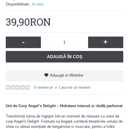
Disponibilitate:
In stoc
39,90RON
-
+
ADAUGĂ ÎN COŞ
Adaugă in Wishlist
0 review-uri
Lasa-ne un review!
•
Unt de Corp Angel’s Delight – Hidratare intens
ă
ș
i r
ă
sf
ăț
parfumat
Transformă rutina de îngrijire într-un moment de relaxare cu untul de
corp Angel’s Delight. Formula sa bogată combină beneficiile untului de
shea cu uleiuri esențiale de bergamota si muscata, pentru a hrăni