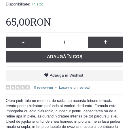
Disponibilitate:
In stoc
65,00RON
-
+
ADAUGĂ ÎN COŞ
Adaugă in Wishlist
0 review-uri
Lasa-ne un review!
•
Ofera pielii tale un moment de rasfat cu aceasta lotiune delicata,
creata pentru hidratare profunda si confort de durata. Formula este
imbogatita cu acid hialuronic, cunoscut pentru capacitatea sa de a
retine apa in piele, asigurand hidratare intensa pe tot parcursul zilei.
Uleiul de jojoba si untul de shea hranesc in profunzime si lasa pielea
moale si supla, in timp ce laptele de ovaz si musetelul contribuie la