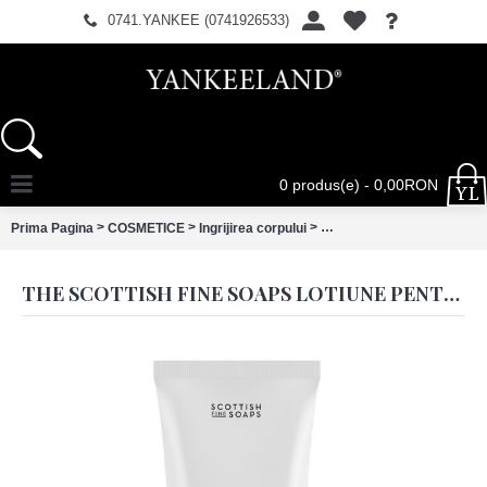
0741.YANKEE (0741926533)
0 produs(e) - 0,00RON
>
>
>
Prima Pagina
COSMETICE
Ingrijirea corpului
The Scottish Fine Soaps Lo
THE SCOTTISH FINE SOAPS LOTIUNE PENTRU CORP AU LAIT 200ML