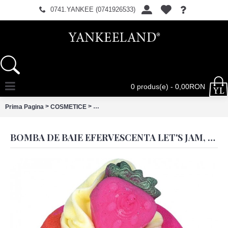
0741.YANKEE (0741926533)
0 produs(e) - 0,00RON
>
>
Prima Pagina
COSMETICE
Bomba de baie efervescenta Let's Jam, Bomb
BOMBA DE BAIE EFERVESCENTA LET'S JAM, BOMB COSMETICS 160G