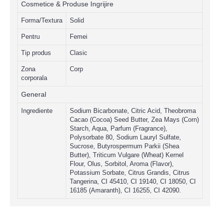
Cosmetice & Produse Ingrijire
Forma/Textura
Solid
Pentru
Femei
Tip produs
Clasic
Zona
Corp
corporala
General
Ingrediente
Sodium Bicarbonate, Citric Acid, Theobroma
Cacao (Cocoa) Seed Butter, Zea Mays (Corn)
Starch, Aqua, Parfum (Fragrance),
Polysorbate 80, Sodium Lauryl Sulfate,
Sucrose, Butyrospermum Parkii (Shea
Butter), Triticum Vulgare (Wheat) Kernel
Flour, Olus, Sorbitol, Aroma (Flavor),
Potassium Sorbate, Citrus Grandis, Citrus
Tangerina, CI 45410, CI 19140, CI 18050, CI
16185 (Amaranth), CI 16255, CI 42090.