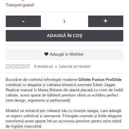
Transport gratuit!
-
+
ADAUGĂ ÎN COŞ
Adaugă in Wishlist
0 review-uri
Lasa-ne un review!
•
Bucură-te de confortul tehnologiei moderne
Gillette Fusion ProGlide
combinat cu eleganța și calitatea britanică semnate Edwin Jagger.
Realizat manual în Marea Britanie din alamă placată cu crom de înaltă
calitate, acest aparat de bărbierit premium oferă un echilibru perfect
între design, ergonomie și performanță.
Modelul se remarcă prin mânerul său cu inserție neagra, care adaugă
un aspect sofisticat și atemporal. Finisajele cromate și liniile elegante
transformă acest aparat într-un accesoriu premium pentru orice rutină
de îngrijire masculină.