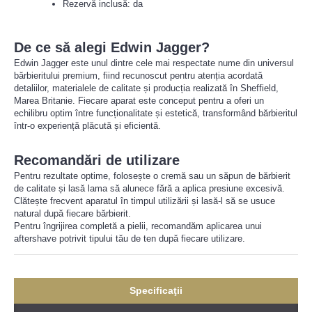
Rezervă inclusă: da
De ce să alegi Edwin Jagger?
Edwin Jagger este unul dintre cele mai respectate nume din universul
bărbieritului premium, fiind recunoscut pentru atenția acordată
detaliilor, materialele de calitate și producția realizată în Sheffield,
Marea Britanie. Fiecare aparat este conceput pentru a oferi un
echilibru optim între funcționalitate și estetică, transformând bărbieritul
într-o experiență plăcută și eficientă.
Recomandări de utilizare
Pentru rezultate optime, folosește o cremă sau un săpun de bărbierit
de calitate și lasă lama să alunece fără a aplica presiune excesivă.
Clătește frecvent aparatul în timpul utilizării și lasă-l să se usuce
natural după fiecare bărbierit.
Pentru îngrijirea completă a pielii, recomandăm aplicarea unui
aftershave potrivit tipului tău de ten după fiecare utilizare.
Specificaţii