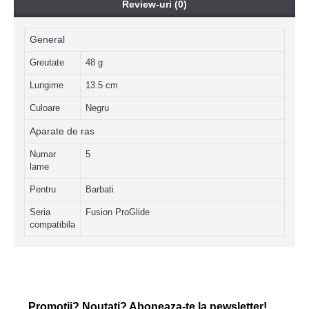
Review-uri (0)
General
Greutate
48 g
Lungime
13.5 cm
Culoare
Negru
Aparate de ras
Numar
5
lame
Pentru
Barbati
Seria
Fusion ProGlide
compatibila
Promotii? Noutati? Aboneaza-te la newsletter!