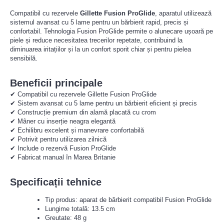
Compatibil cu rezervele
Gillette Fusion ProGlide
, aparatul utilizează
sistemul avansat cu 5 lame pentru un bărbierit rapid, precis și
confortabil. Tehnologia Fusion ProGlide permite o alunecare ușoară pe
piele și reduce necesitatea trecerilor repetate, contribuind la
diminuarea iritațiilor și la un confort sporit chiar și pentru pielea
sensibilă.
Beneficii principale
✔ Compatibil cu rezervele Gillette Fusion ProGlide
✔ Sistem avansat cu 5 lame pentru un bărbierit eficient și precis
✔ Construcție premium din alamă placată cu crom
✔ Mâner cu inserție neagra elegantă
✔ Echilibru excelent și manevrare confortabilă
✔ Potrivit pentru utilizarea zilnică
✔ Include o rezervă Fusion ProGlide
✔ Fabricat manual în Marea Britanie
Specificații tehnice
Tip produs: aparat de bărbierit compatibil Fusion ProGlide
Lungime totală: 13.5 cm
Greutate: 48 g