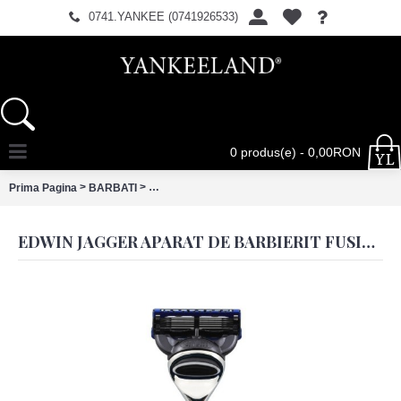
0741.YANKEE (0741926533)
0 produs(e) - 0,00RON
>
>
Prima Pagina
BARBATI
Edwin Jagger Aparat de barbierit Fusion ProGlid
EDWIN JAGGER APARAT DE BARBIERIT FUSION PROGLIDE, R726CRF BLACK