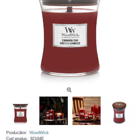
Producător:
WoodWick
Cod produs:
92104E