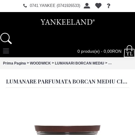
0741.YANKEE (0741926533)
0 produs(e) - 0,00RON
>
>
>
Prima Pagina
WOODWICK
LUMANARI BORCAN MEDIU
Lumanare Parf
LUMANARE PARFUMATA BORCAN MEDIU CINNAMON CHAI, WOODWICK®