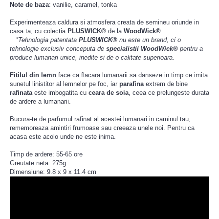
Note de baza
: vanilie, caramel, tonka
Experimenteaza caldura si atmosfera creata de semineu oriunde in
casa ta, cu colectia
PLUSWICK®
de la
WoodWick®
.
*Tehnologia
patentata
PLUSWICK®
nu este un brand, ci o
tehnologie exclusiv conceputa de
specialistii WoodWick®
pentru a
produce lumanari unice, inedite si de o calitate superioara.
Fitilul
din lemn
face ca flacara lumanarii sa danseze in timp ce imita
sunetul linistitor al lemnelor pe foc, iar
parafina
extrem de bine
rafinata
este imbogatita cu
ceara de soia
, ceea ce prelungeste durata
de ardere a lumanarii.
Bucura-te de parfumul rafinat al acestei lumanari in caminul tau,
rememoreaza amintiri frumoase sau creeaza unele noi. Pentru ca
acasa este acolo unde ne este inima.
Timp de ardere: 55-65 ore
Greutate neta: 275g
Dimensiune: 9.8 x 9 x 11.4 cm