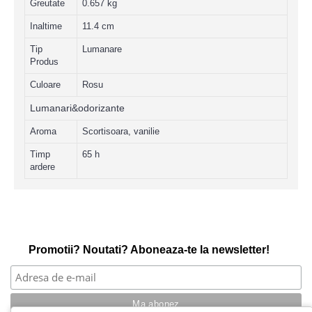
Greutate
0.657 kg
Inaltime
11.4 cm
Tip
Lumanare
Produs
Culoare
Rosu
Lumanari&odorizante
Aroma
Scortisoara, vanilie
Timp
65 h
ardere
Promotii? Noutati? Aboneaza-te la newsletter!