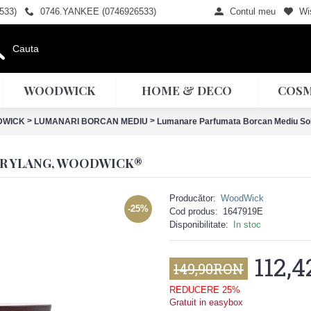
533)
0746.YANKEE (0746926533)
Contul meu
Wis
WOODWICK
HOME & DECO
COSM
>
>
DWICK
LUMANARI BORCAN MEDIU
Lumanare Parfumata Borcan Mediu So
R YLANG, WOODWICK®
Producător:
WoodWick
-25%
Cod produs:
1647919E
Disponibilitate:
In stoc
112,
149,90RON
REDUCERE 25%
Gratuit in easybox