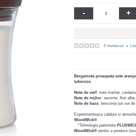
-
+
0 review-uri
Las
•
Bergamota proaspata este aranjat
tuberoze.
Note de varf
: note marine, cardamo
Note de mijloc
: iasomie, flori alb
Note de baza
: benzoina (un soi de
Experimenteaza caldura si atmosfer
WoodWick®
.
*Tehnologia
patentata
PLUSWIC
WoodWick®
pentru a produce luman