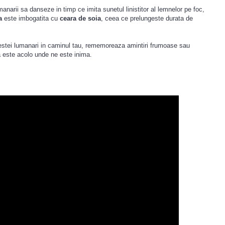
anarii sa danseze in timp ce imita sunetul linistitor al lemnelor pe foc,
a
este imbogatita cu
ceara de soia
, ceea ce prelungeste durata de
cestei lumanari in caminul tau, rememoreaza amintiri frumoase sau
 este acolo unde ne este inima.