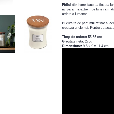
Fitilul
din lemn
face ca flacara lum
iar
parafina
extrem de bine
rafinat
ardere a lumanarii.
Bucura-te de parfumul rafinat al a
creeaza unele noi. Pentru ca acasa
Timp de ardere:
55-65 ore
Greutate neta:
275g
Dimensiune:
9.8 x 9 x 11.4 cm