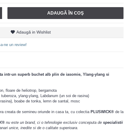
ADAUGĂ ÎN COŞ
Adaugă in Wishlist
a-ne un review!
a intr-un superb buchet alb plin de iasomie, Ylang-ylang si
n, floare de heliotrop, bergamota
e, tuberoza, ylang-ylang, Labdanum (un soi de rasina)
 rasina), boabe de tonka, lemn de santal, mosc
a creata de semineu oriunde in casa ta, cu colectia
PLUSWICK®
de la
K®
nu este un brand, ci o tehnologie exclusiv conceputa de
specialistii
ari unice, inedite si de o calitate superioara.