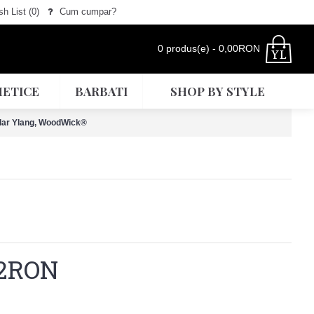
h List (
0
)
Cum cumpar?
0 produs(e) - 0,00RON
ETICE
BARBATI
SHOP BY STYLE
lar Ylang, WoodWick®
42RON