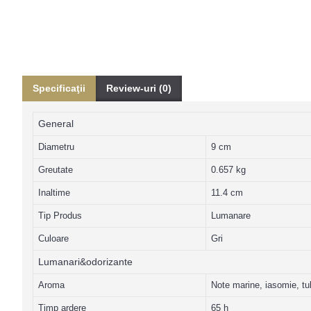
Specificaţii
Review-uri (0)
General
Diametru
9 cm
Greutate
0.657 kg
Inaltime
11.4 cm
Tip Produs
Lumanare
Culoare
Gri
Lumanari&odorizante
Aroma
Note marine, iasomie, t
Timp ardere
65 h