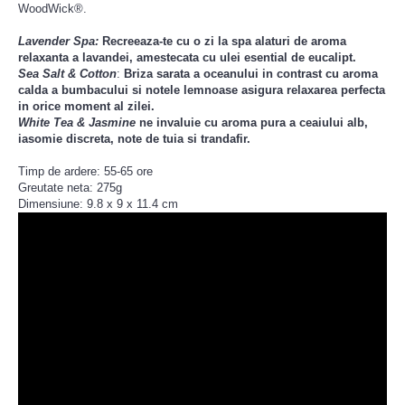
WoodWick®.
Lavender Spa:
Recreeaza-te cu o zi la spa alaturi de aroma
relaxanta a lavandei, amestecata cu ulei esential de eucalipt.
Sea Salt & Cotton
:
Briza sarata a oceanului in contrast cu aroma
calda a bumbacului si notele lemnoase asigura relaxarea perfecta
in orice moment al zilei.
White Tea & Jasmine
ne invaluie cu aroma pura a ceaiului alb,
iasomie discreta, note de tuia si trandafir.
Timp de ardere: 55-65 ore
Greutate neta: 275g
Dimensiune: 9.8 x 9 x 11.4 cm