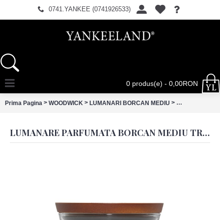
0741.YANKEE (0741926533)
0 produs(e) - 0,00RON
>
>
>
Prima Pagina
WOODWICK
LUMANARI BORCAN MEDIU
Lumanare Parfu
LUMANARE PARFUMATA BORCAN MEDIU TRILOGY CALMING RETREAT, WOODWICK®