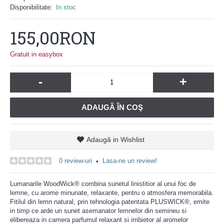
Disponibilitate:
In stoc
155,00RON
Gratuit in easybox
-
+
ADAUGĂ ÎN COŞ
Adaugă in Wishlist
0 review-uri
Lasa-ne un review!
•
Lumanarile WoodWick® combina sunetul linistitior al unui foc de
lemne, cu arome minunate, relaxante, pentru o atmosfera memorabila.
Fitilul din lemn natural, prin tehnologia patentata PLUSWICK®, emite
in timp ce arde un sunet asemanator lemnelor din semineu si
elibereaza in camera parfumul relaxant si imbietor al aromelor