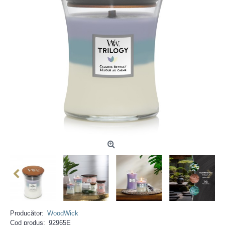
Producător:
WoodWick
Cod produs:
92965E