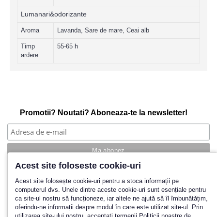
Lumanari&odorizante
Aroma
Lavanda, Sare de mare, Ceai alb
Timp
55-65 h
ardere
Promotii? Noutati? Aboneaza-te la newsletter!
Acest site foloseste cookie-uri
Povestea noastra
Acest site folosește cookie-uri pentru a stoca informații pe
computerul dvs. Unele dintre aceste cookie-uri sunt esențiale pentru
Cum cumpar?
ca site-ul nostru să funcționeze, iar altele ne ajută să îl îmbunătățim,
Termeni si conditii
oferindu-ne informații despre modul în care este utilizat site-ul. Prin
Politica de retur
utilizarea site-ului nostru, acceptați termenii Politicii noastre de