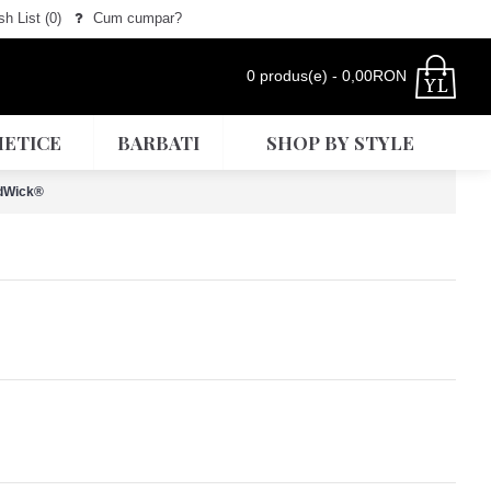
h List (
0
)
Cum cumpar?
0 produs(e) - 0,00RON
ETICE
BARBATI
SHOP BY STYLE
odWick®