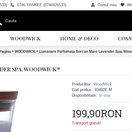
533)
0746.YANKEE (0746926533)
Contul meu
Wis
WOODWICK
HOME & DECO
COSM
>
>
Pagina
WOODWICK
Lumanare Parfumata Borcan Mare Lavender Spa, Wo
DER SPA, WOODWICK®
Producător:
WoodWick
Cod produs:
93492E-M
Disponibilitate:
In stoc
199,90RON
Transport gratuit!