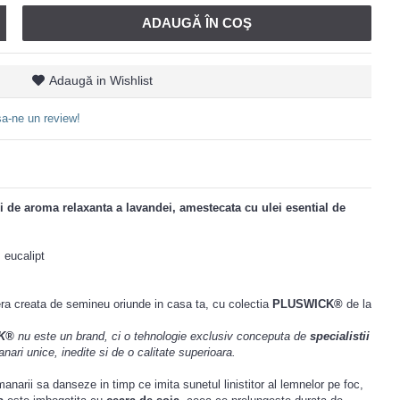
ADAUGĂ ÎN COŞ
Adaugă in Wishlist
a-ne un review!
ri de aroma relaxanta a lavandei, amestecata cu ulei esential de
 eucalipt
a creata de semineu oriunde in casa ta, cu colectia
PLUSWICK®
de la
K®
nu este un brand, ci o tehnologie exclusiv conceputa de
specialistii
ari unice, inedite si de o calitate superioara.
anarii sa danseze in timp ce imita sunetul linistitor al lemnelor pe foc,