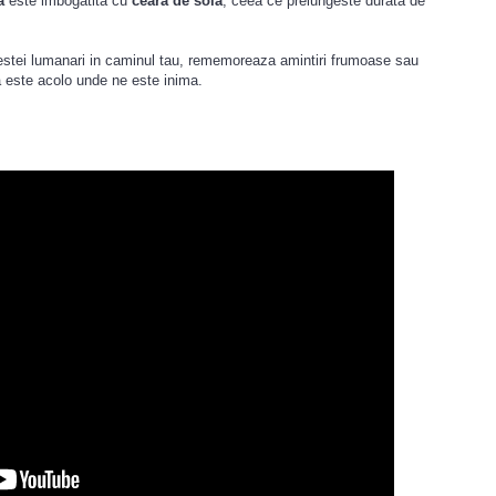
a
este imbogatita cu
ceara de soia
, ceea ce prelungeste durata de
cestei lumanari in caminul tau, rememoreaza amintiri frumoase sau
 este acolo unde ne este inima.