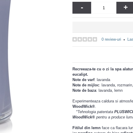
-
+
0 review-uri
Las
•
Recreeaza-te cu o zi la spa alatu
eucalipt.
Note de varf
: lavanda
Note de mijloc
: lavanda, rozmarin,
Note de baza
: lavanda, lemn
Experimenteaza caldura si atmosfer
WoodWick®
.
*Tehnologia
patentata
PLUSWIC
WoodWick®
pentru a produce luman
Fitilul
din lemn
face ca flacara lum