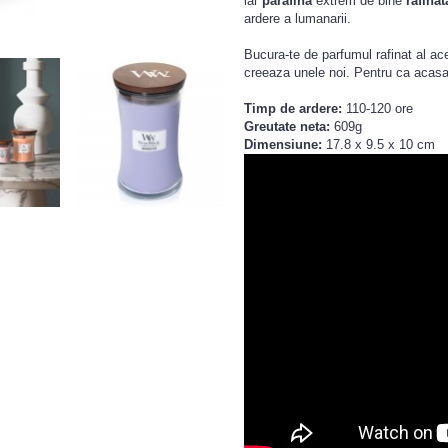
iar
parafina
extrem de bine
rafinat
ardere a lumanarii.
Bucura-te de parfumul rafinat al a
creeaza unele noi. Pentru ca acasa
Timp de ardere:
110-120 ore
Greutate neta:
609g
Dimensiune:
17.8 x 9.5 x 10 cm