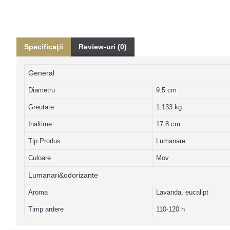
Specificaţii
Review-uri (0)
General
Diametru
9.5 cm
Greutate
1.133 kg
Inaltime
17.8 cm
Tip Produs
Lumanare
Culoare
Mov
Lumanari&odorizante
Aroma
Lavanda, eucalipt
Timp ardere
110-120 h