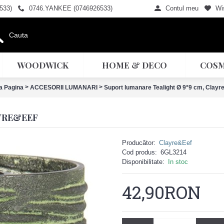
533)
0746.YANKEE (0746926533)
Contul meu
Wis
WOODWICK
HOME & DECO
COSM
>
>
a Pagina
ACCESORII LUMANARI
Suport lumanare Tealight Ø 9*9 cm, Clayr
YRE&EEF
Producător:
Clayre&Eef
Cod produs:
6GL3214
Disponibilitate:
In stoc
42,90RON