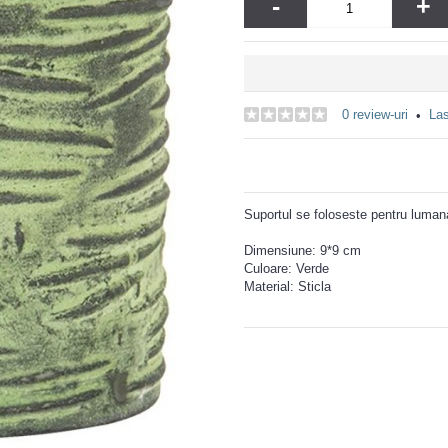
-
+
0 review-uri
Las
•
Suportul se foloseste pentru lumanar
Dimensiune: 9*9 cm
Culoare: Verde
Material: Sticla