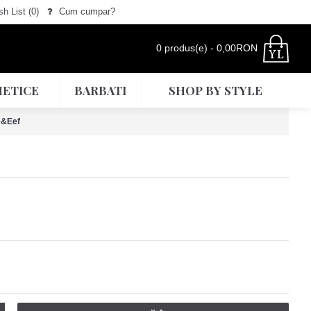
h List (
0
)
Cum cumpar?
0 produs(e) - 0,00RON
ETICE
BARBATI
SHOP BY STYLE
e&Eef