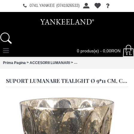
0741.YANKEE (0741926533)
0 produs(e) - 0,00RON
>
>
Prima Pagina
ACCESORII LUMANARI
Suport lumanare Tealight Ø 9*11 c
SUPORT LUMANARE TEALIGHT Ø 9*11 CM, CLAYRE&EEF