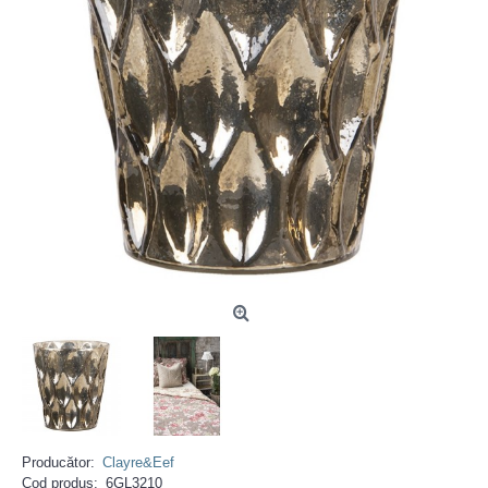
Producător:
Clayre&Eef
Cod produs:
6GL3210