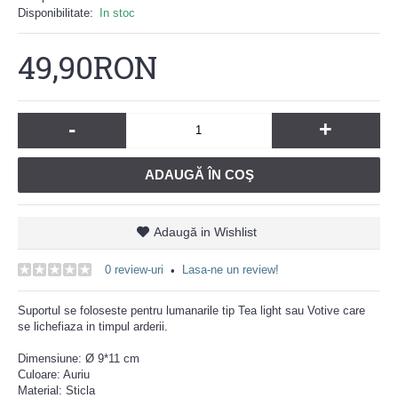
Disponibilitate:
In stoc
49,90RON
-
+
ADAUGĂ ÎN COŞ
Adaugă in Wishlist
0 review-uri
Lasa-ne un review!
•
Suportul se foloseste pentru lumanarile tip Tea light sau Votive care
se lichefiaza in timpul arderii.
Dimensiune: Ø 9*11 cm
Culoare: Auriu
Material: Sticla