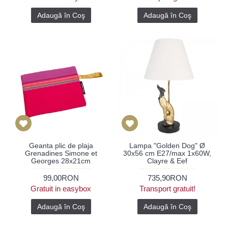
Adaugă în Coş
Adaugă în Coş
Geanta plic de plaja
Lampa "Golden Dog" Ø
Grenadines Simone et
30x56 cm E27/max 1x60W,
Georges 28x21cm
Clayre & Eef
99,00RON
735,90RON
Gratuit in easybox
Transport gratuit!
Adaugă în Coş
Adaugă în Coş