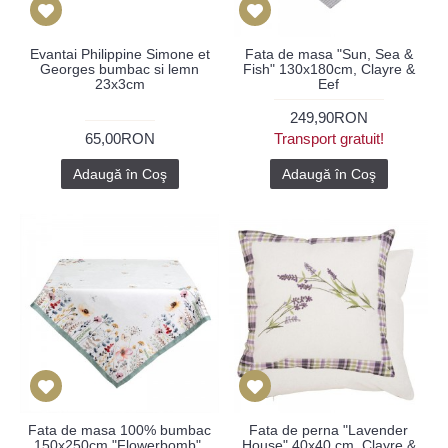
Evantai Philippine Simone et
Fata de masa "Sun, Sea &
Georges bumbac si lemn
Fish" 130x180cm, Clayre &
23x3cm
Eef
249,90RON
65,00RON
Transport gratuit!
Adaugă în Coş
Adaugă în Coş
Fata de masa 100% bumbac
Fata de perna "Lavender
150x250cm "Flowerbomb",
House" 40x40 cm, Clayre &