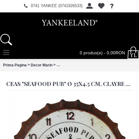
0741.YANKEE (0741926533)
0 produs(e) - 0,00RON
>
>
Prima Pagina
Decor Marin
Ceas "Seafood Pub" Ø 35x4.5 cm, Clayre & Ee
CEAS "SEAFOOD PUB" Ø 35X4.5 CM, CLAYRE & EEF