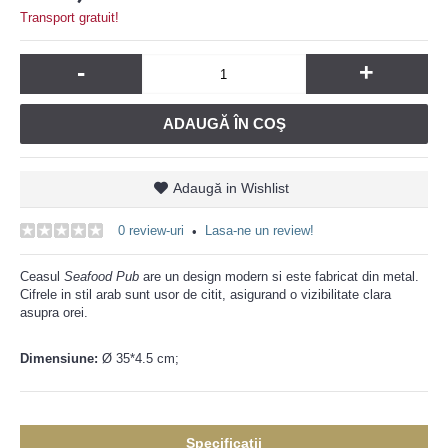
Transport gratuit!
-
+
ADAUGĂ ÎN COŞ
Adaugă in Wishlist
0 review-uri
Lasa-ne un review!
•
Ceasul
Seafood Pub
are un design modern si este fabricat din metal.
Cifrele in stil arab sunt usor de citit, asigurand o vizibilitate clara
asupra orei.
Dimensiune:
Ø 35*4.5 cm;
Specificaţii