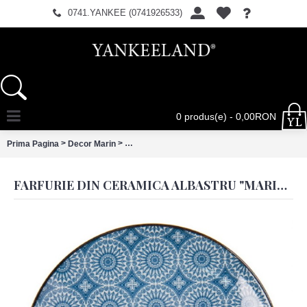
0741.YANKEE (0741926533)
0 produs(e) - 0,00RON
>
>
Prima Pagina
Decor Marin
Farfurie din ceramica albastru "Marine Dream
FARFURIE DIN CERAMICA ALBASTRU "MARINE DREAM" Ø 21 CM