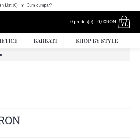
h List (
0
)
Cum cumpar?
0 produs(e) - 0,00RON
ETICE
BARBATI
SHOP BY STYLE
cm
0RON