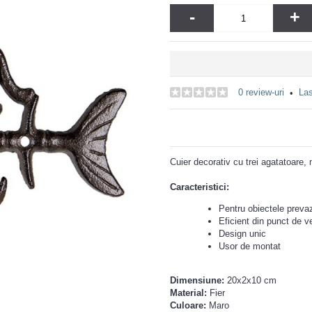
-
+
0 review-uri
Las
•
Cuier decorativ cu trei agatatoare,
Caracteristici:
Pentru obiectele preva
Eficient din punct de ve
Design unic
Usor de montat
Dimensiune:
20x2x10 cm
Material:
Fier
Culoare:
Maro