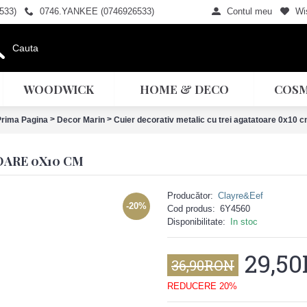
533)
0746.YANKEE (0746926533)
Contul meu
Wis
WOODWICK
HOME & DECO
COSM
>
>
rima Pagina
Decor Marin
Cuier decorativ metalic cu trei agatatoare 0x10 
OARE 0X10 CM
Producător:
Clayre&Eef
-20%
Cod produs:
6Y4560
Disponibilitate:
In stoc
29,5
36,90RON
REDUCERE 20%