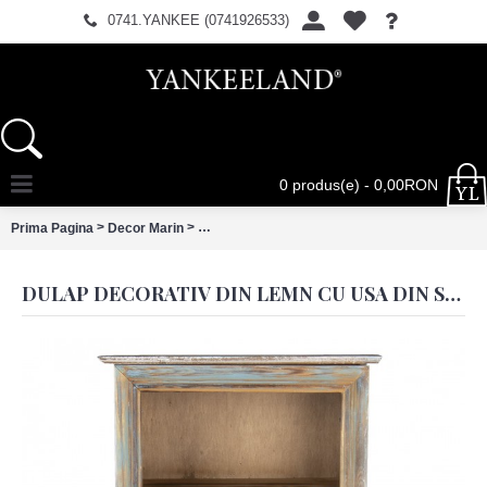
0741.YANKEE (0741926533)
0 produs(e) - 0,00RON
>
>
Prima Pagina
Decor Marin
Dulap decorativ din lemn cu usa din sticla si 2
DULAP DECORATIV DIN LEMN CU USA DIN STICLA SI 2 POLITE 33X15X50 CM