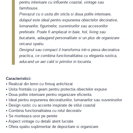
pentru interioare cu influente coastal, vintage sau
farmhouse.
Prevazut cu o usita din sticla si doua polite interioare,
dulapul este ideal pentru expunerea obiectelor decorative,
lumanarilor, figurinelor, suvenirurilor sau accesoriilor
preferate. Poate fi amplasat in baie, hol, living sau
bucatarie, adaugand personalitate si un plus de organizare
oricarui spatiu.
Designul sau compact il transforma intr-o piesa decorativa
practica, ce combina functionalitatea cu eleganta rustica,
aducand un aer cald si primitor in locuinta.
Caracteristici:
• Realizat din lemn cu finisaj antichizat
• Usita frontala cu geam pentru protectia obiectelor expuse
• Doua polite interioare pentru organizare eficienta
• Ideal pentru expunerea decoratiunilor, lumanarilor sau suvenirurilor
• Design rustic cu accente inspirate de stilul coastal
• Combina functionalitatea cu rolul decorativ
• Se monteaza usor pe perete
• Aspect vintage cu detalii atent lucrate
• Ofera spatiu suplimentar de depozitare si organizare