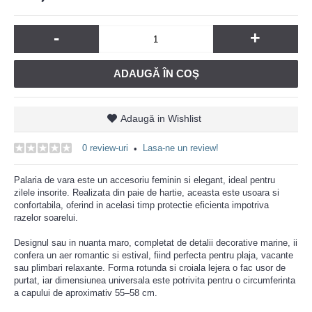
-
+
ADAUGĂ ÎN COŞ
Adaugă in Wishlist
0 review-uri
Lasa-ne un review!
•
Palaria de vara este un accesoriu feminin si elegant, ideal pentru
zilele insorite. Realizata din paie de hartie, aceasta este usoara si
confortabila, oferind in acelasi timp protectie eficienta impotriva
razelor soarelui.
Designul sau in nuanta maro, completat de detalii decorative marine, ii
confera un aer romantic si estival, fiind perfecta pentru plaja, vacante
sau plimbari relaxante. Forma rotunda si croiala lejera o fac usor de
purtat, iar dimensiunea universala este potrivita pentru o circumferinta
a capului de aproximativ 55–58 cm.