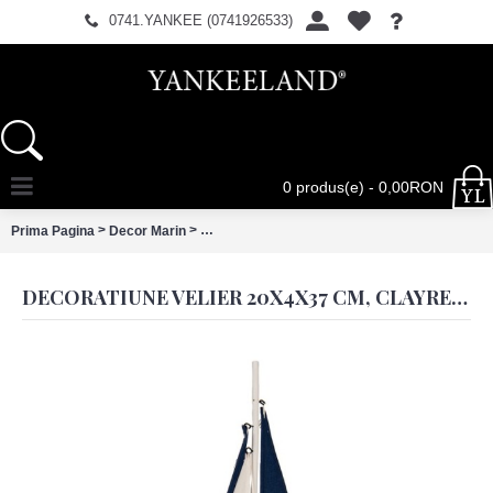
0741.YANKEE (0741926533)
0 produs(e) - 0,00RON
>
>
Prima Pagina
Decor Marin
Decoratiune velier 20x4x37 cm, Clayre & Eef
DECORATIUNE VELIER 20X4X37 CM, CLAYRE & EEF