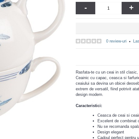
-
+
0 review-uri
Las
•
Rasfata-te cu un ceai in stil clasic,
Ceainic cu capac, ceasca si farfuri
ceaiului sa devina un obicei deoseb
extrem de versatil, fiind potrivit at
design modern.
Caracteristici:
Ceasca de ceai si ceain
Excelent de combinat c
Nu se recomanda spala
Design elegant
Cadoul perfect pentru u