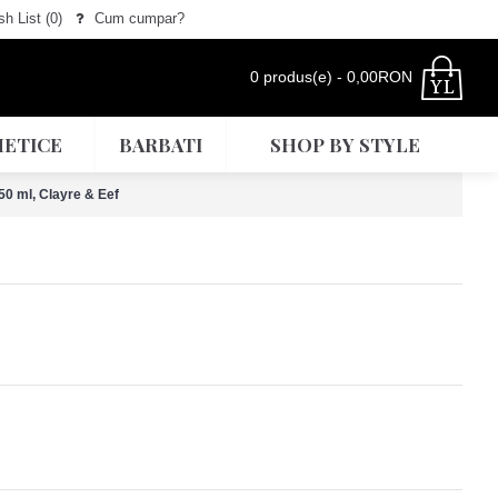
h List (
0
)
Cum cumpar?
0 produs(e) - 0,00RON
ETICE
BARBATI
SHOP BY STYLE
50 ml, Clayre & Eef