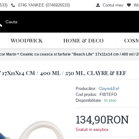
533)
0746.YANKEE (0746926533)
Contul meu
Wis
WOODWICK
HOME & DECO
COSM
>
cor Marin
Ceainic cu ceasca si farfurie "Beach Life" 17x11x14 cm / 400 ml / 2
17X11X14 CM / 400 ML / 250 ML, CLAYRE & EEF
Producător:
Clayre&Eef
Cod produs:
FIBTEFO
Disponibilitate:
In stoc
134,90RON
Gratuit in easybox