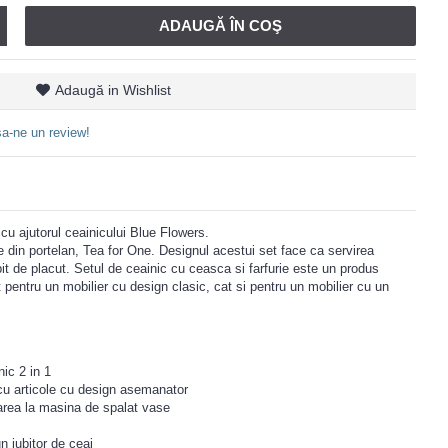
ADAUGĂ ÎN COŞ
Adaugă in Wishlist
a-ne un review!
 cu ajutorul ceainicului Blue Flowers.
e din portelan, Tea for One. Designul acestui set face ca servirea
it de placut. Setul de ceainic cu ceasca si farfurie este un produs
at pentru un mobilier cu design clasic, cat si pentru un mobilier cu un
ic 2 in 1
u articole cu design asemanator
rea la masina de spalat vase
n iubitor de ceai