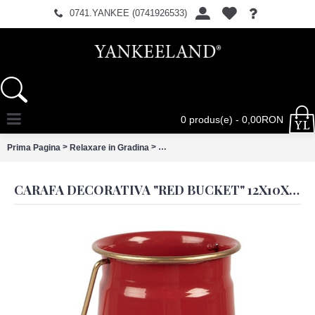
0741.YANKEE (0741926533)
0 produs(e) - 0,00RON
>
>
Prima Pagina
Relaxare in Gradina
Carafa decorativa "Red Bucket" 12x1
CARAFA DECORATIVA "RED BUCKET" 12X10X16 CM, CLAYRE&EEF