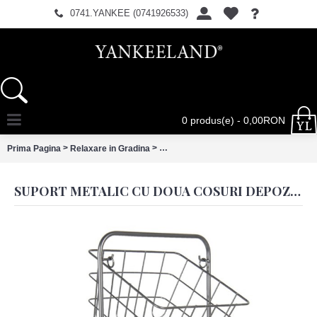
0741.YANKEE (0741926533)
0 produs(e) - 0,00RON
>
>
Prima Pagina
Relaxare in Gradina
Suport metalic cu doua cosuri depozit
SUPORT METALIC CU DOUA COSURI DEPOZITARE 22X22X41 CM, CLAYRE & EEF