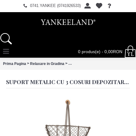
0741.YANKEE (0741926533)
0 produs(e) - 0,00RON
>
>
Prima Pagina
Relaxare in Gradina
Suport metalic cu 3 cosuri depozitare
SUPORT METALIC CU 3 COSURI DEPOZITARE 30X22X50 CM, CLAYRE & EEF