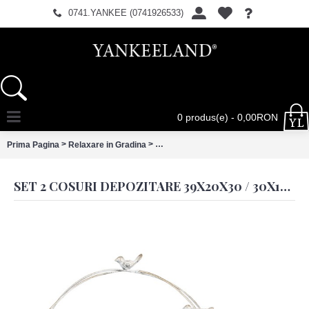
0741.YANKEE (0741926533)
0 produs(e) - 0,00RON
>
>
Prima Pagina
Relaxare in Gradina
Set 2 cosuri depozitare 39x20x30 / 30
SET 2 COSURI DEPOZITARE 39X20X30 / 30X15X22 CM, CLAYRE & EEF