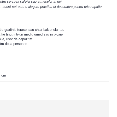
ntru servirea cafelei sau a meselor in doi.
, acest set este o alegere practica si decorativa pentru orice spatiu.
c gradinii, terasei sau chiar balconului tau
fie tinut intr-un mediu umed sau in ploaie
ile,
usor de depozitat
entru doua persoane
4 cm