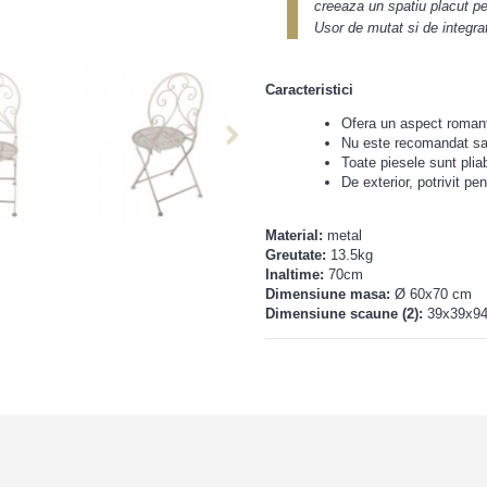
creeaza un spatiu placut pe
Usor de mutat si de integrat
Caracteristici
Ofera un aspect romanti
Nu este recomandat sa 
Toate piesele sunt pliab
De exterior, potrivit p
Material:
metal
Greutate:
13.5kg
Inaltime:
70cm
Dimensiune masa:
Ø 60x70 cm
Dimensiune scaune (2):
39x39x9