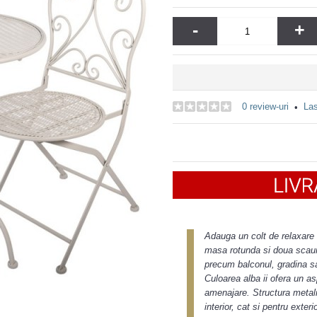
-
+
0 review-uri
Las
•
Adauga un colt de relaxare i
masa rotunda si doua scaune
precum balconul, gradina sau
Culoarea alba ii ofera un as
amenajare. Structura metalic
interior, cat si pentru exte