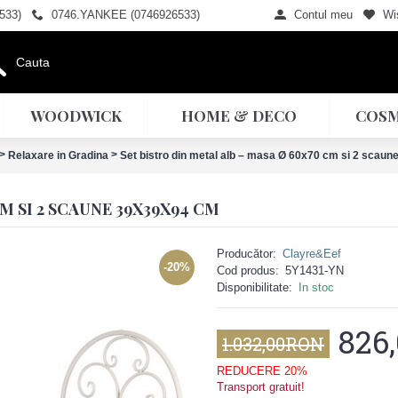
533)
0746.YANKEE (0746926533)
Contul meu
Wis
WOODWICK
HOME & DECO
COSM
>
>
Relaxare in Gradina
Set bistro din metal alb – masa Ø 60x70 cm si 2 scau
M SI 2 SCAUNE 39X39X94 CM
Producător:
Clayre&Eef
-20%
Cod produs:
5Y1431-YN
Disponibilitate:
In stoc
826
1.032,00RON
REDUCERE 20%
Transport gratuit!