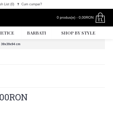
h List (
0
)
Cum cumpar?
0 produs(e) - 0,00RON
ETICE
BARBATI
SHOP BY STYLE
ne 39x39x94 cm
,00RON