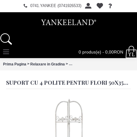
0741.YANKEE (0741926533)
0 produs(e) - 0,00RON
>
>
Prima Pagina
Relaxare in Gradina
Suport cu 4 polite pentru flori 50x35x1
SUPORT CU 4 POLITE PENTRU FLORI 50X35X159 CM, CLAYRE & EEF