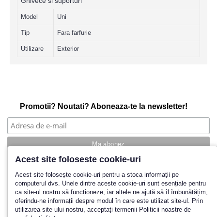
Ghivece si suporturi
Model
Uni
Tip
Fara farfurie
Utilizare
Exterior
Promotii? Noutati? Aboneaza-te la newsletter!
Acest site foloseste cookie-uri
Povestea noastra
Acest site folosește cookie-uri pentru a stoca informații pe
computerul dvs. Unele dintre aceste cookie-uri sunt esențiale pentru
Cum cumpar?
ca site-ul nostru să funcționeze, iar altele ne ajută să îl îmbunătățim,
Termeni si conditii
oferindu-ne informații despre modul în care este utilizat site-ul. Prin
Politica de retur
utilizarea site-ului nostru, acceptați termenii Politicii noastre de
Contact