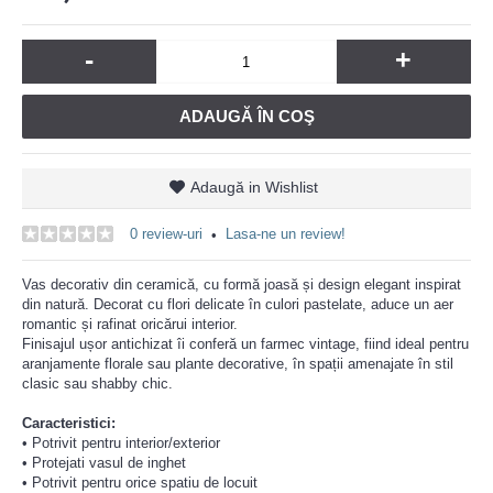
-
+
ADAUGĂ ÎN COŞ
Adaugă in Wishlist
0 review-uri
Lasa-ne un review!
•
Vas decorativ din ceramică, cu formă joasă și design elegant inspirat
din natură. Decorat cu flori delicate în culori pastelate, aduce un aer
romantic și rafinat oricărui interior.
Finisajul ușor antichizat îi conferă un farmec vintage, fiind ideal pentru
aranjamente florale sau plante decorative, în spații amenajate în stil
clasic sau shabby chic.
Caracteristici:
• Potrivit pentru interior/exterior
• Protejati vasul de inghet
• Potrivit pentru orice spatiu de locuit