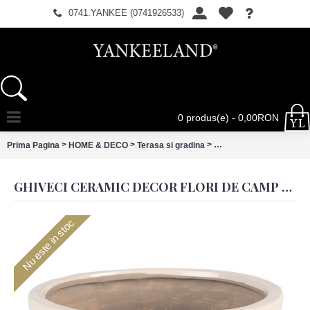
0741.YANKEE (0741926533)
0 produs(e) - 0,00RON
>
>
>
Prima Pagina
HOME & DECO
Terasa si gradina
Ghiveci ceramic decor f
GHIVECI CERAMIC DECOR FLORI DE CAMP Ø 19X10 CM, CLAYRE & EEF
Nu este in stoc