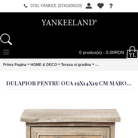
0741.YANKEE (0741926533)
0 produs(e) - 0,00RON
>
>
>
Prima Pagina
HOME & DECO
Terasa si gradina
Dulapior pentru oua 19x
DULAPIOR PENTRU OUA 19X14X19 CM MARO DIN LEMN – SUPORT 12 OUA