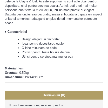
cele de la Clayre & Eef. Aceste suporturi nu sunt utile doar pentru
depozitare, ci si pentru servirea oualor. Astfel, poti oferi mai multor
persoane oua fierte la micul dejun, intr-un mod practic si elegant.
Datorita designului sau decorativ, masa si bucataria capata un aspect
unitar si armonios, adaugand un plus de stil momentelor petrecute
acasa.
♦
Caracteristici
Design elegant si decorativ
Ideal pentru depozitarea oualor
O idee minunata de cadou
Potrivit pentru toate tipurile de oua
Util si pentru servirea mai multor oua
Material:
lemn
Greutate:
0.50kg
Dimensiune:
19x14x19 cm
Review-uri (0)
Nu sunt review-uri despre acest produs.